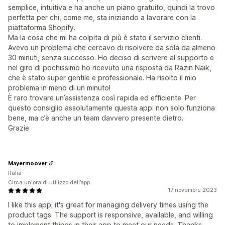
semplice, intuitiva e ha anche un piano gratuito, quindi la trovo
perfetta per chi, come me, sta iniziando a lavorare con la
piattaforma Shopify.
Ma la cosa che mi ha colpita di più è stato il servizio clienti.
Avevo un problema che cercavo di risolvere da sola da almeno
30 minuti, senza successo. Ho deciso di scrivere al supporto e
nel giro di pochissimo ho ricevuto una risposta da Razin Naik,
che è stato super gentile e professionale. Ha risolto il mio
problema in meno di un minuto!
È raro trovare un’assistenza così rapida ed efficiente. Per
questo consiglio assolutamente questa app: non solo funziona
bene, ma c’è anche un team davvero presente dietro.
Grazie
Mayermoover
Italia
Circa un'ora di utilizzo dell’app
17 novembre 2023
I like this app; it's great for managing delivery times using the
product tags. The support is responsive, available, and willing
to implement things in their app to meet our needs. Thanks