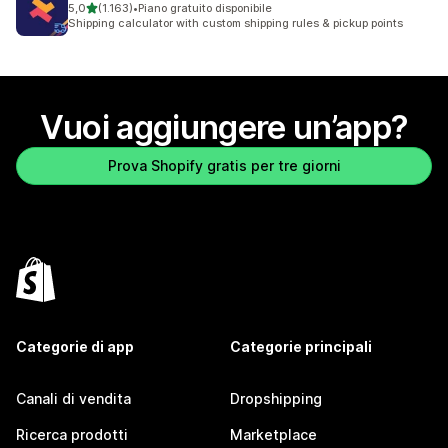
stelle su 5
5,0
(1.163)
•
Piano gratuito disponibile
1163 recensioni totali
Shipping calculator with custom shipping rules & pickup points
Vuoi aggiungere un’app?
Prova Shopify gratis per tre giorni
Categorie di app
Categorie principali
Canali di vendita
Dropshipping
Ricerca prodotti
Marketplace