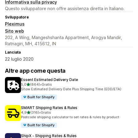
Informativa sulla privacy
Questo sviluppatore non offre assistenza diretta in Italiano.
Sviluppatore
Pleximus
Sito web
202, A Wing, Mangeshshanta Appartment, Arogya Mandir,
Ratnagiri, MH, 415612, IN
Lanciata
22 luglio 2020
Altre app come questa
Essent Estimated Delivery Date
stelle su 5
5,0
(864)
•
Gratis
864 recensioni totali
Show Estimated Delivery Date Plus Shipping Time (EDD/ETA)
Built for Shopify
SMART Shipping Rates & Rules
stelle su 5
4,9
(316)
•
Gratis
316 recensioni totali
Postcode shipping calculator to set rates & rules by product
Built for Shopify
ShipX ‑ Shipping Rates & Rules