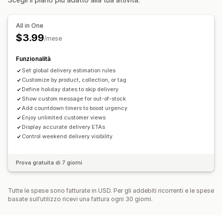
Data di consegna
Tempo di consegna
Multilingua
Monitoraggio in tempo reale
Regole personalizzate
All in One
ETA
$3.99
/mese
Funzionalità
Set global delivery estimation rules
Customize by product, collection, or tag
Define holiday dates to skip delivery
Show custom message for out-of-stock
Add countdown timers to boost urgency
Enjoy unlimited customer views
Display accurate delivery ETAs
Control weekend delivery visibility
Prova gratuita di 7 giorni
Tutte le spese sono fatturate in USD. Per gli addebiti ricorrenti e le spese
basate sull’utilizzo ricevi una fattura ogni 30 giorni.