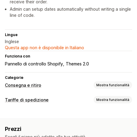
receive their order.
Admin can setup dates automatically without writing a single
line of code.
Lingue
Inglese
Questa app non è disponibile in Italiano
Funziona con
Pannello di controllo Shopify
Themes 2.0
Categorie
Consegna e ritiro
Mostra funzionalità
Opzioni di consegna
Tariffe di spedizione
Mostra funzionalità
Blocco di date
Orari limite
Tempi di preparazione
Calcolo delle tariffe
Timer per conto alla rovescia
Messaggi personalizzati
In base al prodotto
Opzioni di ritiro
Prezzi
Personalizzazione
Tempi di preparazione
Programmazione
Fasce orarie
Scegli il piano più adatto alla tua attività.