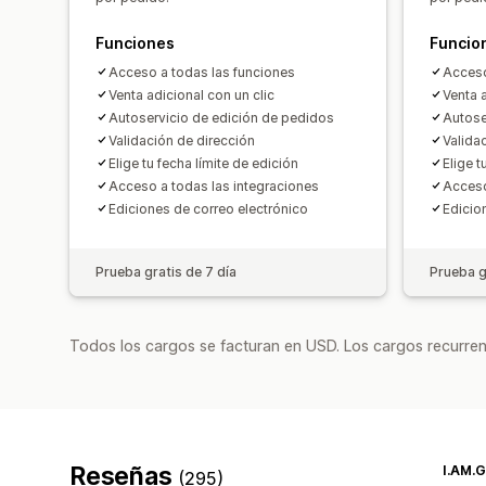
Funciones
Funcio
Acceso a todas las funciones
Acceso
Venta adicional con un clic
Venta a
Autoservicio de edición de pedidos
Autose
Validación de dirección
Valida
Elige tu fecha límite de edición
Elige t
Acceso a todas las integraciones
Acceso
Ediciones de correo electrónico
Edicio
Prueba gratis de 7 día
Prueba g
Todos los cargos se facturan en USD. Los cargos recurren
Reseñas
I.AM.G
(295)