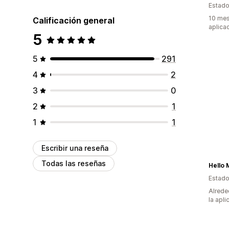
Estado
10 mes
Calificación general
aplica
5
5
291
4
2
3
0
2
1
1
1
Escribir una reseña
Todas las reseñas
Hello 
Estado
Alrede
la apli