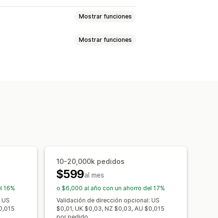
Mostrar funciones
Mostrar funciones
Devoluciones
Dirección
tributos personalizados
ional en la página de producto
bajos automatizados
Edición masiva
decimiento
iples monedas
Múltiples idiomas
Filtros
Importar y exportar
egalos gratis
Envoltura de regalo
ctos
10-20,000k pedidos
$599
pras conjuntas frecuentes
al mes
Descuentos por volumen
el 16%
o $6,000 al año con un ahorro del 17%
ones de IA
Mejora de suscripción
: US
Validación de dirección opcional: US
0,015
$0,01, UK $0,03, NZ $0,03, AU $0,015
por pedido.