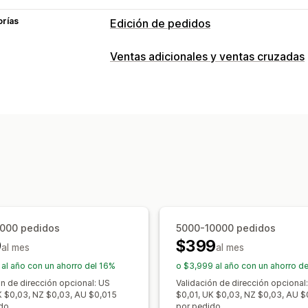
orías
Edición de pedidos
Actualizaciones de pedidos
Ventas adicionales y ventas cruzadas
Cancelaciones
Fusión
Reembolsos
Personalización
Líneas de artículo
Cargos de envío
A
Venta adicional en el pago
Venta adic
Reglas personalizadas
Flujos de tra
Venta adicional en la página de agra
Portal de clientes
Complementos con un solo clic
Múlt
Gestión de pedidos
Reglas personalizadas
Actualizaciones de estado
Etiquetas
Ofertas y recomendaciones
Informes y estadísticas
Garantías
Protección de los envíos
R
Envío gratis
Complementos de produ
000 pedidos
5000-10000 pedidos
9
$399
Recomendaciones de productos
Com
al mes
al mes
Paquetes
Descuentos por cantidad
 al año con un ahorro del 16%
o $3,999 al año con un ahorro d
Descuentos por niveles
Recomendaci
ón de dirección opcional: US
Validación de dirección opcional
K $0,03, NZ $0,03, AU $0,015
$0,01, UK $0,03, NZ $0,03, AU $
Procesamiento prioritario
do.
por pedido.