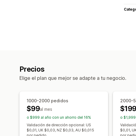
Categ
Precios
Elige el plan que mejor se adapte a tu negocio.
1000-2000 pedidos
2000-5
$99
$19
al mes
o $999 al año con un ahorro del 16%
o $1,999
Validación de dirección opcional: US
Validaci
$0,01, UK $0,03, NZ $0,03, AU $0,015
$0,01, U
por pedido.
por pedi