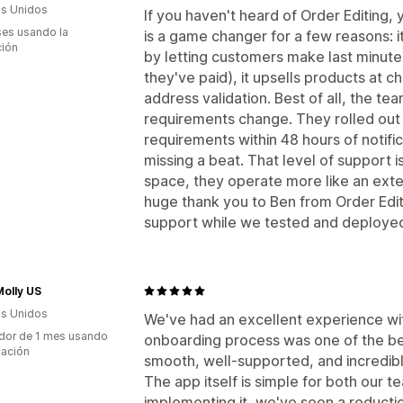
s Unidos
If you haven't heard of Order Editing, 
es usando la
is a game changer for a few reasons: 
ción
by letting customers make last minute 
they've paid), it upsells products at c
address validation. Best of all, the t
requirements change. They rolled out
requirements within 48 hours of notifi
missing a beat. That level of support 
space, they operate more like an exte
huge thank you to Ben from Order Edi
support while we tested and deployed 
Molly US
s Unidos
We've had an excellent experience wi
dor de 1 mes usando
onboarding process was one of the be
cación
smooth, well-supported, and incredibl
The app itself is simple for both our 
implementing it, we've seen a reducti