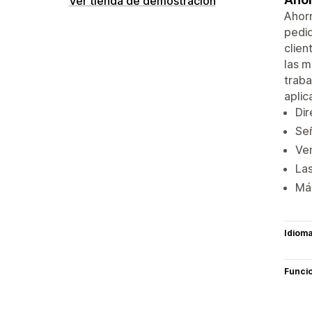
Ver tienda de demostración
Ahorr
pedid
clien
las m
traba
aplic
Dir
Señ
Ven
Las
Más
Idiom
Funci