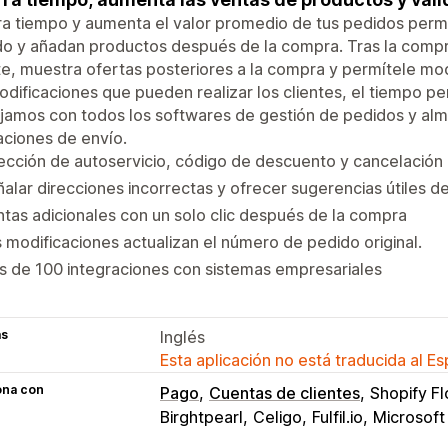
a tiempo y aumenta el valor promedio de tus pedidos permit
o y añadan productos después de la compra. Tras la compra i
te, muestra ofertas posteriores a la compra y permítele mod
odificaciones que pueden realizar los clientes, el tiempo pe
jamos con todos los softwares de gestión de pedidos y al
aciones de envío.
ección de autoservicio, código de descuento y cancelación
alar direcciones incorrectas y ofrecer sugerencias útiles 
tas adicionales con un solo clic después de la compra
 modificaciones actualizan el número de pedido original.
 de 100 integraciones con sistemas empresariales
as
Inglés
Esta aplicación no está traducida al E
ona con
Pago
Cuentas de clientes
Shopify F
Birghtpearl
Celigo
Fulfil.io
Microsoft