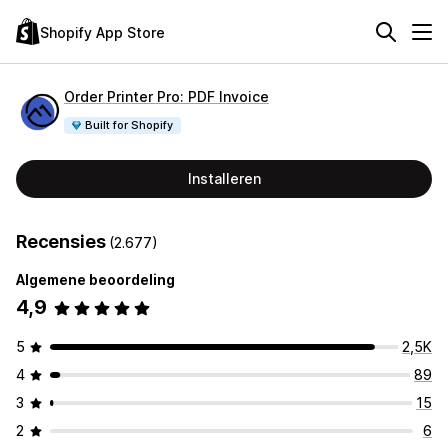
Shopify App Store
Order Printer Pro: PDF Invoice
Built for Shopify
Installeren
Recensies
(2.677)
Algemene beoordeling
4,9
5
2,5K
4
89
3
15
2
6