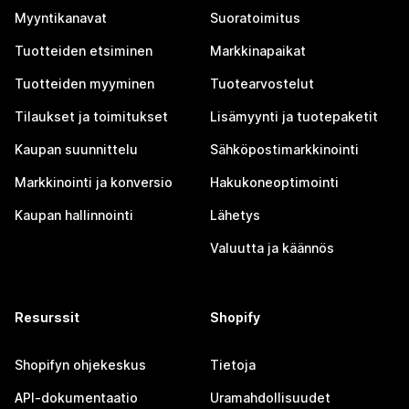
Myyntikanavat
Suoratoimitus
Tuotteiden etsiminen
Markkinapaikat
Tuotteiden myyminen
Tuotearvostelut
Tilaukset ja toimitukset
Lisämyynti ja tuotepaketit
Kaupan suunnittelu
Sähköpostimarkkinointi
Markkinointi ja konversio
Hakukoneoptimointi
Kaupan hallinnointi
Lähetys
Valuutta ja käännös
Resurssit
Shopify
Shopifyn ohjekeskus
Tietoja
API-dokumentaatio
Uramahdollisuudet