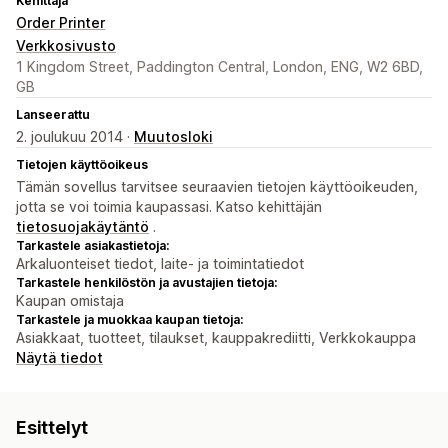
Kehittäjä
Order Printer
Verkkosivusto
1 Kingdom Street, Paddington Central, London, ENG, W2 6BD,
GB
Lanseerattu
2. joulukuu 2014 ·
Muutosloki
Tietojen käyttöoikeus
Tämän sovellus tarvitsee seuraavien tietojen käyttöoikeuden,
jotta se voi toimia kaupassasi. Katso kehittäjän
tietosuojakäytäntö
.
Tarkastele asiakastietoja:
Arkaluonteiset tiedot, laite- ja toimintatiedot
Tarkastele henkilöstön ja avustajien tietoja:
Kaupan omistaja
Tarkastele ja muokkaa kaupan tietoja:
Asiakkaat, tuotteet, tilaukset, kauppakrediitti, Verkkokauppa
Näytä tiedot
Esittelyt