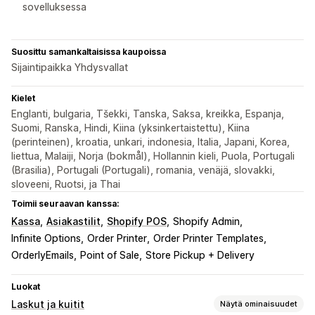
sovelluksessa
Suosittu samankaltaisissa kaupoissa
Sijaintipaikka Yhdysvallat
Kielet
Englanti, bulgaria, Tšekki, Tanska, Saksa, kreikka, Espanja,
Suomi, Ranska, Hindi, Kiina (yksinkertaistettu), Kiina
(perinteinen), kroatia, unkari, indonesia, Italia, Japani, Korea,
liettua, Malaiji, Norja (bokmål), Hollannin kieli, Puola, Portugali
(Brasilia), Portugali (Portugali), romania, venäjä, slovakki,
sloveeni, Ruotsi, ja Thai
Toimii seuraavan kanssa:
Kassa
Asiakastilit
Shopify POS
Shopify Admin
Infinite Options
Order Printer
Order Printer Templates
OrderlyEmails
Point of Sale
Store Pickup + Delivery
Luokat
Laskut ja kuitit
Näytä ominaisuudet