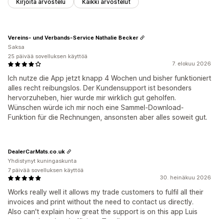
Kirjoita arvostelu
Kaikki arvostelut
Vereins- und Verbands-Service Nathalie Becker
Saksa
25 päivää sovelluksen käyttöä
7. elokuu 2026
Ich nutze die App jetzt knapp 4 Wochen und bisher funktioniert
alles recht reibungslos. Der Kundensupport ist besonders
hervorzuheben, hier wurde mir wirklich gut geholfen.
Wünschen würde ich mir noch eine Sammel-Download-
Funktion für die Rechnungen, ansonsten aber alles soweit gut.
DealerCarMats.co.uk
Yhdistynyt kuningaskunta
7 päivää sovelluksen käyttöä
30. heinäkuu 2026
Works really well it allows my trade customers to fulfil all their
invoices and print without the need to contact us directly.
Also can't explain how great the support is on this app Luis