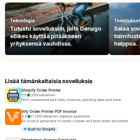
Teknologia
Toimitukse
Tutustu sovelluksiin, joita Denago
Selaa sove
eBikes käyttää pitääkseen
toimitust
yrityksensä vauhdissa.
helppoa.
Lisää tämänkaltaisia sovelluksia
Shopify Order Printer
/ 5 tähteä
3,5
(355)
•
Ilmainen
355 arvostelua yhteensä
Print customized pick lists, invoices, packing slips and more
Vify Order Printer PDF Invoice
/ 5 tähteä
4,9
(1 129)
•
Ilmainen sopimus saatavilla
1129 arvostelua yhteensä
An invoice generator to easily custom and print order document
Built for Shopify
Shoptopus: Invoice Generator