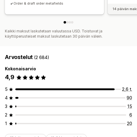
Order & draft order metafields
14 päivän mak
Kaikki maksut laskutetaan valuutassa USD. Toistuvat ja
käyttöperusteiset maksut laskutetaan 30 päivän välein.
Arvostelut
(2 684)
Kokonaisarvio
4,9
5
2,6 t.
4
90
3
15
2
6
1
20