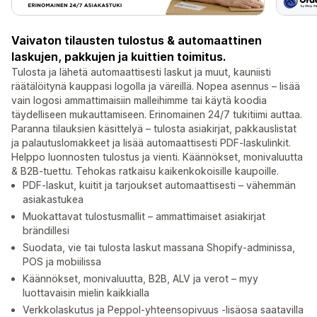
Vaivaton tilausten tulostus & automaattinen
laskujen, pakkujen ja kuittien toimitus.
Tulosta ja lähetä automaattisesti laskut ja muut, kauniisti
räätälöitynä kauppasi logolla ja väreillä. Nopea asennus – lisää
vain logosi ammattimaisiin malleihimme tai käytä koodia
täydelliseen mukauttamiseen. Erinomainen 24/7 tukitiimi auttaa.
Paranna tilauksien käsittelyä – tulosta asiakirjat, pakkauslistat
ja palautuslomakkeet ja lisää automaattisesti PDF-laskulinkit.
Helppo luonnosten tulostus ja vienti. Käännökset, monivaluutta
& B2B-tuettu. Tehokas ratkaisu kaikenkokoisille kaupoille.
PDF-laskut, kuitit ja tarjoukset automaattisesti – vähemmän
asiakastukea
Muokattavat tulostusmallit – ammattimaiset asiakirjat
brändillesi
Suodata, vie tai tulosta laskut massana Shopify-adminissa,
POS ja mobiilissa
Käännökset, monivaluutta, B2B, ALV ja verot – myy
luottavaisin mielin kaikkialla
Verkkolaskutus ja Peppol-yhteensopivuus -lisäosa saatavilla