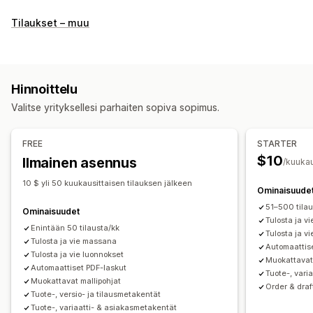
Asiakirjatyypit
Tilaukset – muu
Laskut
Kuitit
Lahjakuitit
Hyvitysilmoitukset
Tarjoukset
Tilausluonnokset
Toimitusilmoitukset
Pakkausluettelot
Hyvitykset
Palautukset
Hinnoittelu
Mukautukset
Valitse yrityksellesi parhaiten sopiva sopimus.
Väri ja fontti
Brändäys
Kentät
Laskujen numerot
Verojen laskeminen
Mallit
Viivakoodit
Logot
FREE
STARTER
Monta valuuttaa
Monikielisyys
$10
Ilmainen asennus
/kuuka
Tiedostojen hallinnointi
10 $ yli 50 kuukausittaisen tilauksen jälkeen
Ominaisuude
Joukkolataus
Tiedoston nimeäminen
51–500 tilau
Ominaisuudet
Sähköpostien automaatio
PDF-generointi
Tulosta ja v
Enintään 50 tilausta/kk
Tulosta ja v
Tulostus ja vienti
Tietoturva
Peräkkäinen numerointi
Tulosta ja vie massana
Automaattis
Tulosta ja vie luonnokset
Muokattavat 
Automaattiset PDF-laskut
Tuote-, vari
Muokattavat mallipohjat
Order & draf
Tuote-, versio- ja tilausmetakentät
Tuote-, variaatti- & asiakasmetakentät