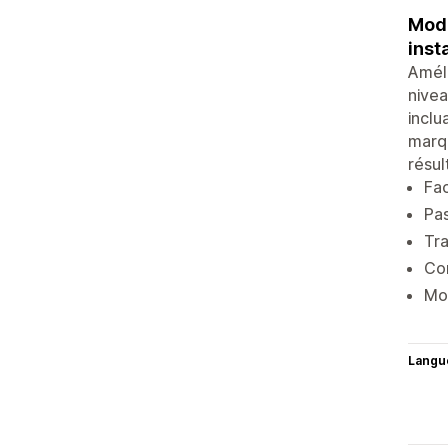
Modè
inst
Améli
nivea
inclu
marqu
résul
Fac
Pas
Tra
Con
Mod
Langu