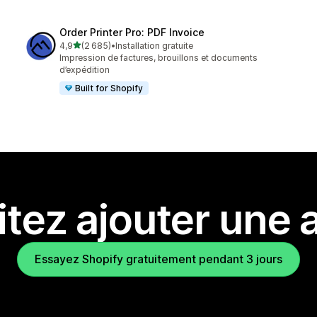
Order Printer Pro: PDF Invoice
étoile(s) sur 5
4,9
(2 685)
•
Installation gratuite
2685 avis au total
Impression de factures, brouillons et documents
d’expédition
Built for Shopify
tez ajouter une a
Essayez Shopify gratuitement pendant 3 jours