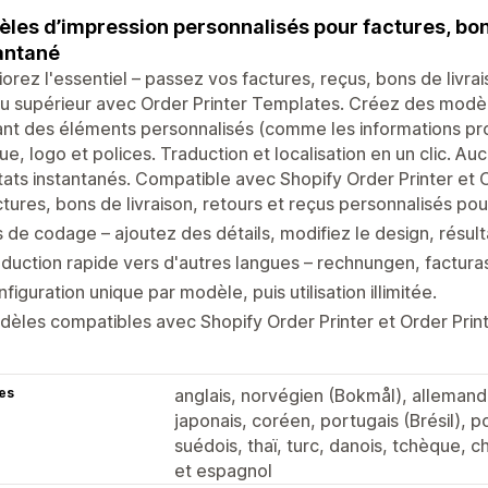
les d’impression personnalisés pour factures, bon
antané
orez l'essentiel – passez vos factures, reçus, bons de livrai
u supérieur avec Order Printer Templates. Créez des modèl
ant des éléments personnalisés (comme les informations pro
e, logo et polices. Traduction et localisation en un clic. Au
tats instantanés. Compatible avec Shopify Order Printer et O
tures, bons de livraison, retours et reçus personnalisés pou
 de codage – ajoutez des détails, modifiez le design, résult
duction rapide vers d'autres langues – rechnungen, facturas
figuration unique par modèle, puis utilisation illimitée.
èles compatibles avec Shopify Order Printer et Order Print
es
anglais, norvégien (Bokmål), allemand, n
japonais, coréen, portugais (Brésil), p
suédois, thaï, turc, danois, tchèque, chi
et espagnol