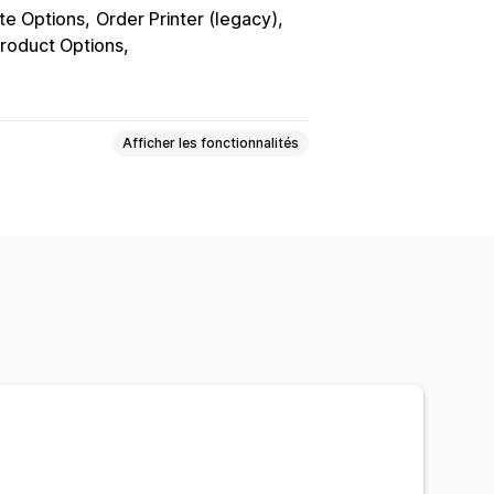
ite Options
Order Printer (legacy)
roduct Options
Afficher les fonctionnalités
Bordereaux d’expédition
Champs
Numéros de facture
rres
Logos
Devises multiples