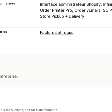
ionne avec
Interface administrateur Shopify
Infin
Order Printer Pro
OrderlyEmails
SC P
Store Pickup + Delivery
ories
Factures et reçus
Types de document
Factures
Reçus
Reçus de cadeaux
Remboursements
Personnalisation
Couleur et police
Image de marque
ntreprise.
Calcul des taxes
Modèles
Codes-ba
Multilingue
Gestion de fichiers
Impression et exportation
pour les suivants, soit 50 % de réduction.