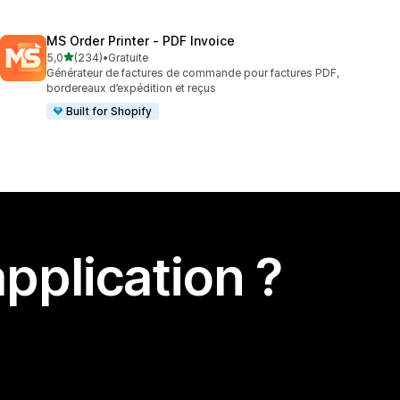
MS Order Printer ‑ PDF Invoice
étoile(s) sur 5
5,0
(234)
•
Gratuite
234 avis au total
Générateur de factures de commande pour factures PDF,
bordereaux d’expédition et reçus
Built for Shopify
pplication ?