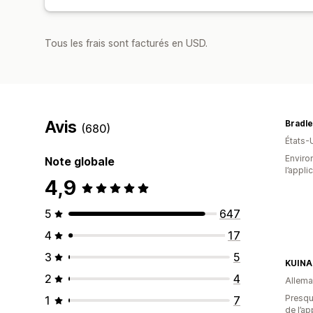
Tous les frais sont facturés en USD.
Avis
Bradle
(680)
États-
Environ
Note globale
l’appli
4,9
5
647
4
17
3
5
KUINA
2
4
Allem
Presque
1
7
de l’ap