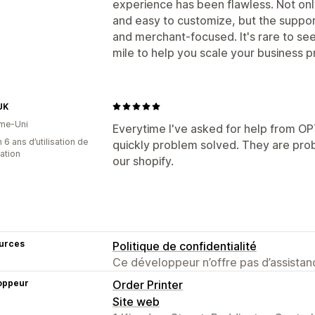
experience has been flawless. Not onl
and easy to customize, but the support 
and merchant-focused. It's rare to see
mile to help you scale your business pr
UK
me-Uni
Everytime I've asked for help from OP
 6 ans d’utilisation de
quickly problem solved. They are proba
cation
our shopify.
urces
Politique de confidentialité
Ce développeur n’offre pas d’assistanc
oppeur
Order Printer
Site web