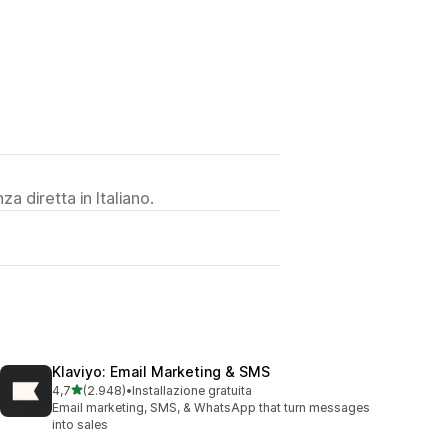
a diretta in Italiano.
Klaviyo: Email Marketing & SMS
stelle su 5
4,7
(2.948)
•
Installazione gratuita
2948 recensioni totali
Email marketing, SMS, & WhatsApp that turn messages
into sales