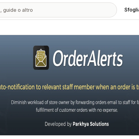
Sfogli
ria immagini in evidenza