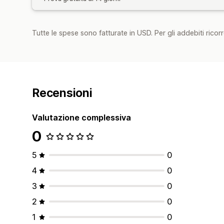
Tutte le spese sono fatturate in USD. Per gli addebiti ricorre
Recensioni
Valutazione complessiva
0
5
0
4
0
3
0
2
0
1
0