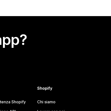
app?
Shopify
stenza Shopify
Chi siamo