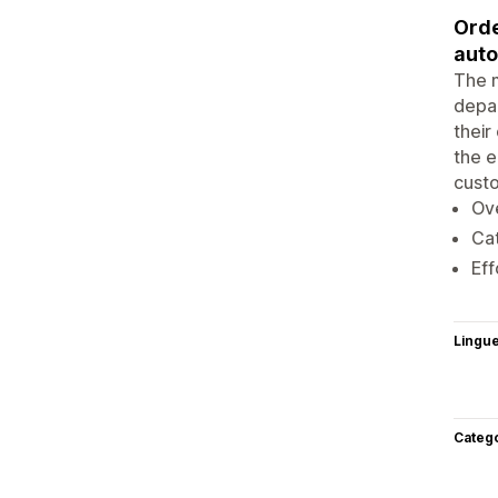
Orde
auto
The m
depar
their
the e
custo
Ove
Cat
Eff
Lingu
Categ