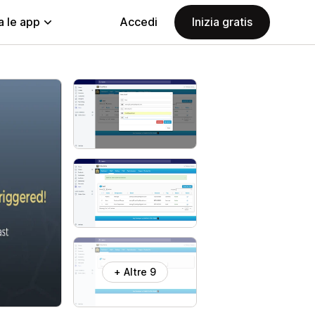
a le app
Accedi
Inizia gratis
+ Altre 9