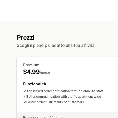
Prezzi
Scegli il piano più adatto alla tua attività.
Premium
$4.99
/mese
Funzionalità
Tag based order notification through email to staff
Better communication with staff department wise
Faster order fullfillments of customers
Prova gratuita di 14 giorni