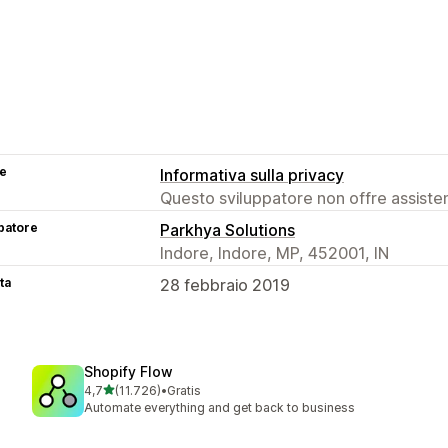
se
Informativa sulla privacy
Questo sviluppatore non offre assistenz
patore
Parkhya Solutions
Indore, Indore, MP, 452001, IN
ta
28 febbraio 2019
Shopify Flow
stelle su 5
4,7
(11.726)
•
Gratis
11726 recensioni totali
Automate everything and get back to business