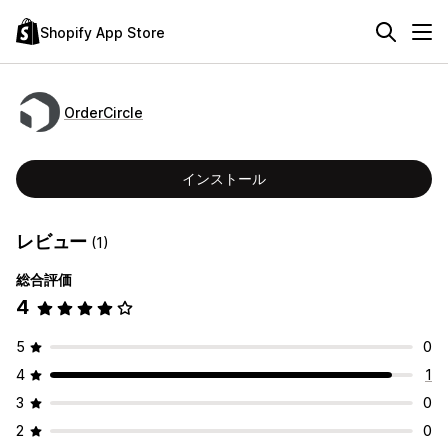
Shopify App Store
OrderCircle
インストール
レビュー
(1)
総合評価
4
5
0
4
1
3
0
2
0