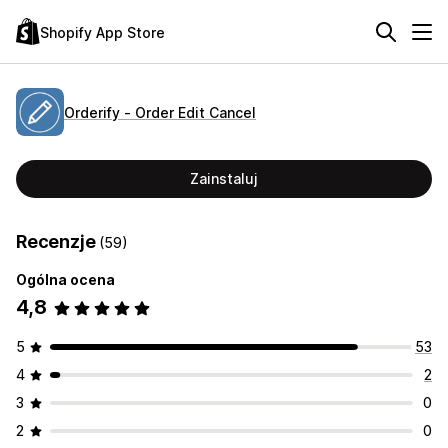
Shopify App Store
Orderify ‑ Order Edit Cancel
Zainstaluj
Recenzje
(59)
Ogólna ocena
4,8
5
53
4
2
3
0
2
0