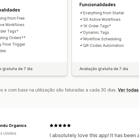
Funcionalidades
nalidades
Everything from Starter
hing from Free
50 Active Workflows
ive Workflows
1K Order Tags*
der Tags*
Dynamic Tags
ting Orders**
Workflow Scheduling
y Flow Trigger
QR Codes Automation
des
o gratuita de 7 dia
Avaliação gratuita de 7 dia
s e com base na utilização são faturadas a cada 30 dias.
Ver todas
andu Organics
s Unidos
I absolutely love this app! It has been 