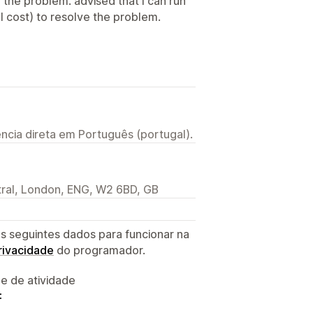
e the problem. advised that I can run
 cost) to resolve the problem.
ncia direta em Português (portugal).
ral, London, ENG, W2 6BD, GB
s seguintes dados para funcionar na
privacidade
do programador.
 e de atividade
: