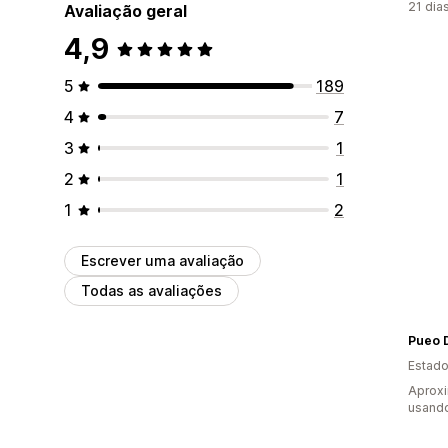
21 dia
Avaliação geral
4,9
5
189
4
7
3
1
2
1
1
2
Escrever uma avaliação
Todas as avaliações
Pueo 
Estado
Aprox
usando