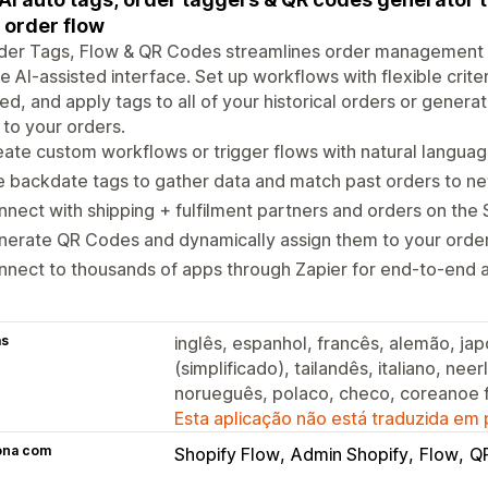
 order flow
rder Tags, Flow & QR Codes streamlines order management 
e AI-assisted interface. Set up workflows with flexible crit
d, and apply tags to all of your historical orders or gener
to your orders.
ate custom workflows or trigger flows with natural langua
 backdate tags to gather data and match past orders to n
nect with shipping + fulfilment partners and orders on the
erate QR Codes and dynamically assign them to your order
nnect to thousands of apps through Zapier for end-to-end
as
inglês, espanhol, francês, alemão, jap
(simplificado), tailandês, italiano, ne
norueguês, polaco, checo, coreanoe f
Esta aplicação não está traduzida em
ona com
Shopify Flow
Admin Shopify
Flow
Q