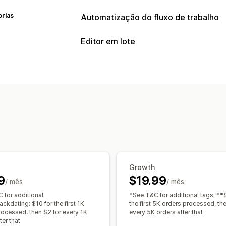
orias
Automatização do fluxo de trabalho
Tarefas de automatização
Editor em lote
Segmentos de clientes
Etiquetas de 
Recursos editáveis
Processamento de encomendas
Eti
Encomendas
Descontos
SKU e códig
Processamento de encomendas
Ações
Personalização
Eliminação em lote
Assistência de IA
Lógica condicional
Acionadores pers
Pesquisa e filtro
Tarefas programada
Dados de sincronização automática
Fluxos de trabalho personalizados
Growth
9
$19.99
/ mês
/ mês
 for additional
*See T&C for additional tags; **
ckdating: $10 for the first 1K
the first 5K orders processed, th
rocessed, then $2 for every 1K
every 5K orders after that
ter that