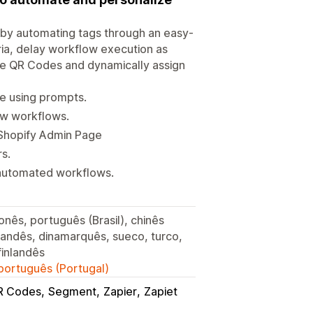
by automating tags through an easy-
eria, delay workflow execution as
ate QR Codes and dynamically assign
ge using prompts.
ew workflows.
 Shopify Admin Page
s.
 automated workflows.
onês, português (Brasil), chinês
erlandês, dinamarquês, sueco, turco,
inlandês
 português (Portugal)
R Codes
Segment
Zapier
Zapiet