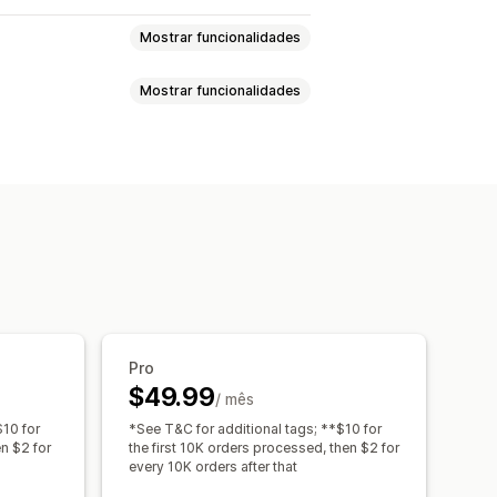
Mostrar funcionalidades
Mostrar funcionalidades
clientes
Deteção de fraude
quetas de encomenda
os de barras
Etiquetas
Inventário
Sincronização de dados
onalizados
Modelos
s
Editar em lote
Tarefas programadas
Pro
$49.99
/ mês
$10 for
*See T&C for additional tags; **$10 for
en $2 for
the first 10K orders processed, then $2 for
every 10K orders after that