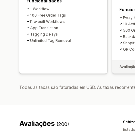
Funcionalidades
1 Workflow
Funcio
100 Free Order Tags
Everyt
Pre-built Workflows
10 Act
App Translation
500 Or
Tagging Delays
Backda
Unlimited Tag Removal
Shopif
QR Co
Avaliaçã
Todas as taxas são faturadas em USD. As taxas recorrente
Avaliações
Schiz
(200)
Estado