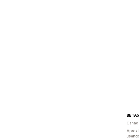
BETA5
Canad
Aprox
usando