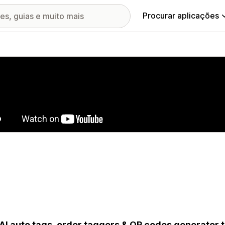
Procurar aplicações
ia de imagens em destaque
AI auto tags, order taggers & QR codes generator 