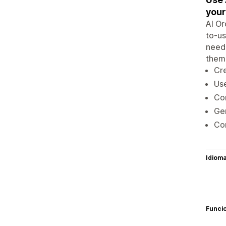
your
AI O
to-us
neede
them 
Cre
Use
Con
Gen
Co
Idiom
Funci