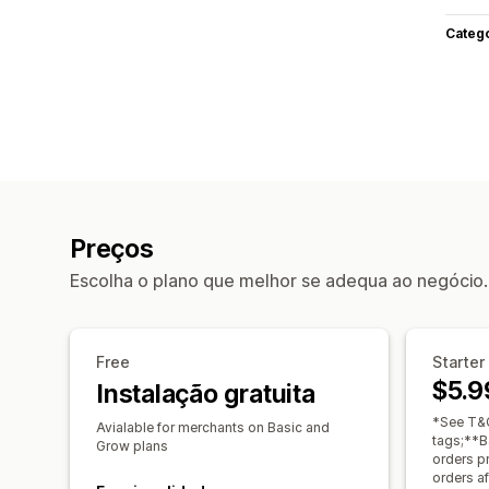
Categ
Preços
Escolha o plano que melhor se adequa ao negócio.
Free
Starter
$5.9
Instalação gratuita
*See T&C
Avialable for merchants on Basic and
tags;**Ba
Grow plans
orders p
orders af