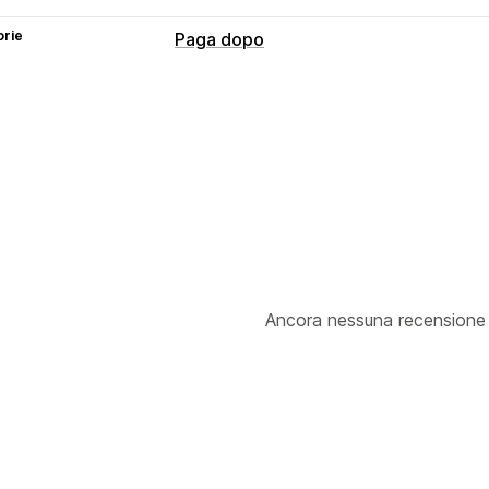
orie
Paga dopo
Gestione del contrassegno
Commissioni personalizzate
Nascond
Rinomina i tipi di pagamento
Ordina i
Personalizzazione dei moduli
Opzioni di spedizione
Conversione e upselling
Ordine con un clic
Ancora nessuna recensione