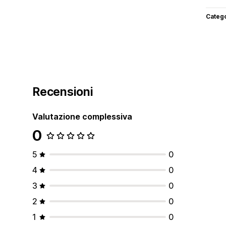
Categ
Recensioni
Valutazione complessiva
0
5
0
4
0
3
0
2
0
1
0