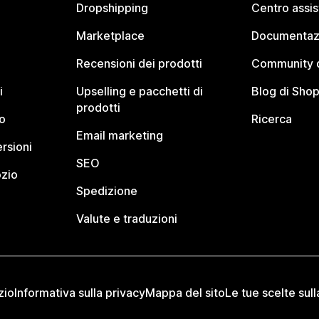
Dropshipping
Centro assi
Marketplace
Documentaz
Recensioni dei prodotti
Community d
i
Upselling e pacchetti di
Blog di Shop
prodotti
o
Ricerca
Email marketing
rsioni
SEO
ozio
Spedizione
Valute e traduzioni
zio
Informativa sulla privacy
Mappa del sito
Le tue scelte sull