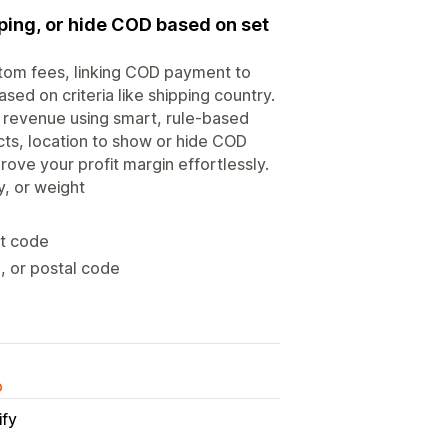
ping, or hide COD based on set
stom fees, linking COD payment to
sed on criteria like shipping country.
 revenue using smart, rule-based
ucts, location to show or hide COD
ve your profit margin effortlessly.
, or weight
nt code
, or postal code
o
ify