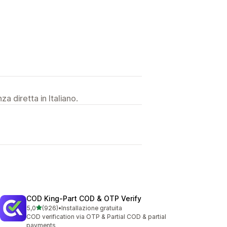
a diretta in Italiano.
COD King‑Part COD & OTP Verify
stelle su 5
5,0
(926)
•
Installazione gratuita
926 recensioni totali
COD verification via OTP & Partial COD & partial
payments