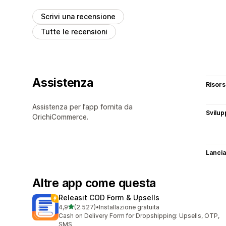
Scrivi una recensione
Tutte le recensioni
Assistenza
Risor
Assistenza per l’app fornita da
Svilup
OrichiCommerce.
Lancia
Altre app come questa
Releasit COD Form & Upsells
stelle su 5
4,9
(2.527)
•
Installazione gratuita
2527 recensioni totali
Cash on Delivery Form for Dropshipping: Upsells, OTP,
SMS