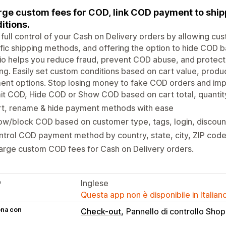
ge custom fees for COD, link COD payment to ship
itions.
full control of your Cash on Delivery orders by allowing cu
fic shipping methods, and offering the option to hide COD ba
io helps you reduce fraud, prevent COD abuse, and protect
ring. Easily set custom conditions based on cart value, prod
nt options. Stop losing money to fake COD orders and impro
it COD, Hide COD or Show COD based on cart total, quantity
rt, rename & hide payment methods with ease
ow/block COD based on customer type, tags, login, discou
trol COD payment method by country, state, city, ZIP code
rge custom COD fees for Cash on Delivery orders.
e
Inglese
Questa app non è disponibile in Italian
ona con
Check-out
Pannello di controllo Shop