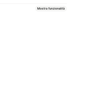
Mostra funzionalità
i tipo di pagamento
 tipi di pagamento