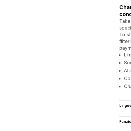
Char
cond
Take 
speci
Trust
filte
payme
Lim
So
All
Con
Cha
Lingu
Funzi