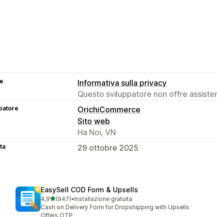
se
Informativa sulla privacy
Questo sviluppatore non offre assistenz
patore
OrichiCommerce
Sito web
Ha Noi, VN
ta
29 ottobre 2025
EasySell COD Form & Upsells
stelle su 5
4,9
(947)
•
Installazione gratuita
947 recensioni totali
Cash on Delivery Form for Dropshipping with Upsells
Offers OTP