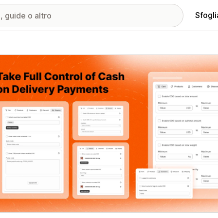
Sfogli
ria immagini in evidenza