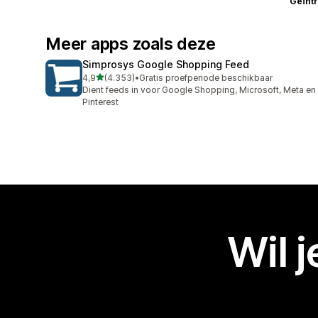
Geïnt
Meer apps zoals deze
Simprosys Google Shopping Feed
van 5 sterren
4,9
(4.353)
•
Gratis proefperiode beschikbaar
4353 recensies in totaal
Dient feeds in voor Google Shopping, Microsoft, Meta en
Pinterest
Wil 