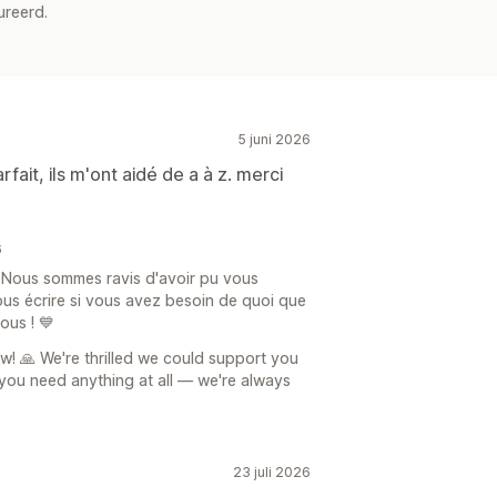
ureerd.
5 juni 2026
fait, ils m'ont aidé de a à z. merci
6
 Nous sommes ravis d'avoir pu vous
us écrire si vous avez besoin de quoi que
ous ! 💙
w! 🙏 We're thrilled we could support you
f you need anything at all — we're always
23 juli 2026