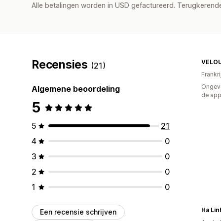
Alle betalingen worden in USD gefactureerd. Terugkeren
Recensies
VELO
(21)
Frankri
Ongeve
Algemene beoordeling
de ap
5
5
21
4
0
3
0
2
0
1
0
Ha Lin
Een recensie schrijven