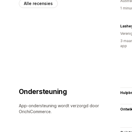
Austral
Alle recensies
1 minu
Lashe
Vereni
3 maan
app
Ondersteuning
Hulpb
App-ondersteuning wordt verzorgd door
Ontwik
OrichiCommerce.