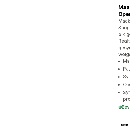
Maak
Open
Maak
Shop,
elk g
Realt
gesy
weige
Maa
Pas
Syn
On
Syn
pr
Bev
Talen