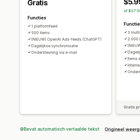
$5.9
Gratis
of $57.5
Functies
Functi
1 platformfeed
3 mult
500 items
2.000 
(NIEUW) OpenAI Ads-feeds (ChatGPT)
(NIEUW
Dagelijkse synchronisatie
Dageli
Ondersteuning via e-mail
Items 
Intern
Onders
Gratis p
Bevat automatisch vertaalde tekst
Origineel weer