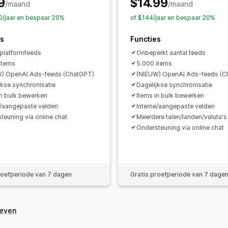
9
$14.99
/maand
/maand
0/jaar en bespaar 20%
of $144/jaar en bespaar 20%
es
Functies
iplatformfeeds
Onbeperkt aantal feeds
items
5.000 items
) OpenAI Ads-feeds (ChatGPT)
(NIEUW) OpenAI Ads-feeds (C
jkse synchronisatie
Dagelijkse synchronisatie
in bulk bewerken
Items in bulk bewerken
e/aangepaste velden
Interne/aangepaste velden
teuning via online chat
Meerdere talen/landen/valuta's
Ondersteuning via online chat
roefperiode van 7 dagen
Gratis proefperiode van 7 dage
geven