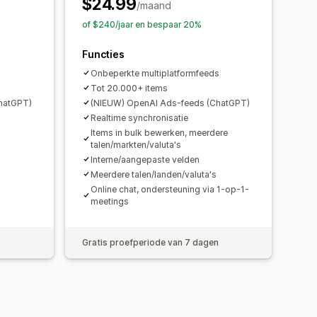
$24.99
/maand
of $240/jaar en bespaar 20%
Functies
Onbeperkte multiplatformfeeds
Tot 20.000+ items
hatGPT)
(NIEUW) OpenAI Ads-feeds (ChatGPT)
Realtime synchronisatie
Items in bulk bewerken, meerdere
talen/markten/valuta's
Interne/aangepaste velden
Meerdere talen/landen/valuta's
Online chat, ondersteuning via 1-op-1-
meetings
n
Gratis proefperiode van 7 dagen