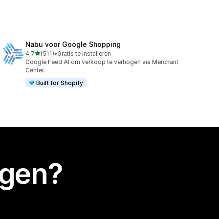
Nabu voor Google Shopping
van 5 sterren
4,7
(511)
•
Gratis te installeren
511 recensies in totaal
Google Feed AI om verkoop te verhogen via Merchant
Center.
Built for Shopify
egen?