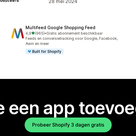
roduceerd
28 mei 2024
Multifeed Google Shopping Feed
van 5 sterren
4,9
(965)
•
Gratis abonnement beschikbaar
965 recensies in totaal
Feeds en conversietracking voor Google, Facebook,
Awin en meer
Built for Shopify
je een app toevo
Probeer Shopify 3 dagen gratis