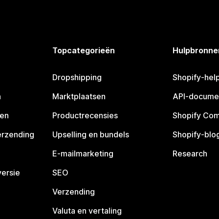
Topcategorieën
Hulpbronne
Dropshipping
Shopify-hel
n
Marktplaatsen
API-docume
pen
Productrecensies
Shopify Co
erzending
Upselling en bundels
Shopify-blo
E-mailmarketing
Research
ersie
SEO
Verzending
Valuta en vertaling