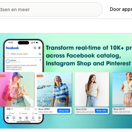
Door apps
ij met uitgelichte afbeeldingen