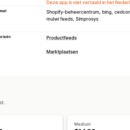
Deze app is niet vertaald in het Neder
 met
Shopify-beheercentrum
bing
cedco
mulwi feeds
Simprosys
orieën
Productfeeds
Aanpassing van feeds
Marktplaatsen
Kenmerkfiltering
Kenmerktoewijzing
Vermeldingsbeheer
Lokale voorraad
Variantsynchronisat
Automatisering van feeds
Productfe
Feedbeheer
Vertaling van feeds
Productsynchronisatie
Updates in re
Productselectie
Voorraadondersteun
st.
Medium