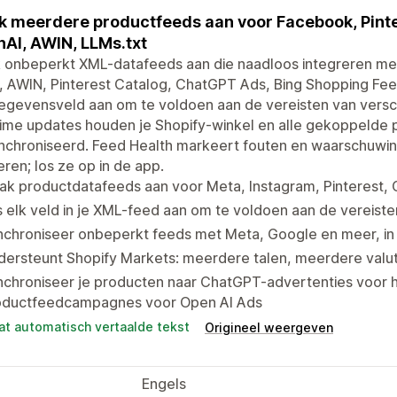
 meerdere productfeeds aan voor Facebook, Pinte
AI, AWIN, LLMs.txt
 onbeperkt XML-datafeeds aan die naadloos integreren me
 AWIN, Pinterest Catalog, ChatGPT Ads, Bing Shopping Fee
egevensveld aan om te voldoen aan de vereisten van versc
ime updates houden je Shopify-winkel en alle gekoppelde 
nchroniseerd. Feed Health markeert fouten en waarschuwin
ren; los ze op in de app.
k productdatafeeds aan voor Meta, Instagram, Pinterest, G
 elk veld in je XML-feed aan om te voldoen aan de vereiste
chroniseer onbeperkt feeds met Meta, Google en meer, in r
dersteunt Shopify Markets: meerdere talen, meerdere valu
chroniseer je producten naar ChatGPT-advertenties voor h
oductfeedcampagnes voor Open AI Ads
at automatisch vertaalde tekst
Origineel weergeven
Engels