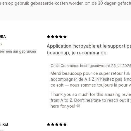
de en op gebruik gebaseerde kosten worden om de 30 dagen gefact
URA
jk
Application incroyable et le support par
er een uur gebruiken
beaucoup, je recommande
p
OrichiCommerce heeft geantwoord 23 juli 202
Merci beaucoup pour ce super retour ! 🙏
accompagner de A à Z. N'hésitez pas à no
ce soit — nous sommes toujours là pour v
Thank you so much for this amazing revie
from A to Z. Don't hesitate to reach out i
here for you! 💙
h Kid