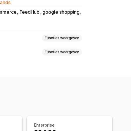
lands
mmerce
FeedHub
google shopping
Functies weergeven
Functies weergeven
Aangepaste labels
ie
Collectietargeting
ed
Productsynchronisatie
altime
Geplande synchronisatie
ing
Feedoptimalisatie
Multi-format
Enterprise