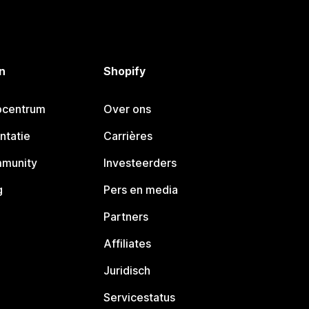
n
Shopify
pcentrum
Over ons
ntatie
Carrières
mmunity
Investeerders
g
Pers en media
Partners
Affiliates
Juridisch
Servicestatus