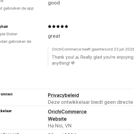
ië
good
ut gebruiken de app
yhair
gde Staten
great
den gebruiken de
OrichiCommerce heeft geantwoord 23 juli 202
Thank you! 🙏 Really glad you're enjoying
anything! 💙
ronnen
Privacybeleid
Deze ontwikkelaar biedt geen directe
kelaar
OrichiCommerce
Website
Ha Noi, VN