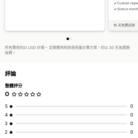
Custom repor
Status monit
15 天免費試用
所有費用均以 USD 計價。 定期費用和依使用量計費方案，均以 30 天為週期
收費。
評論
整體評分
0
5
0
4
0
3
0
2
0