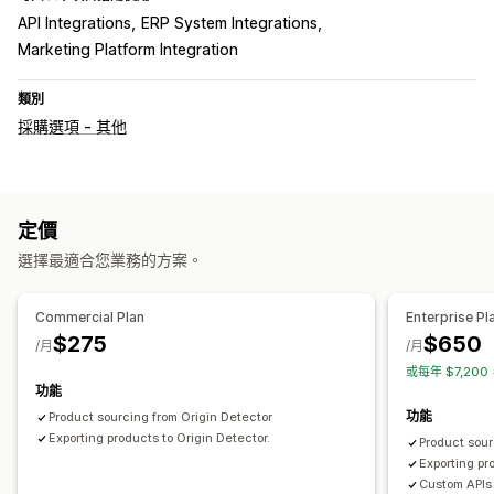
API Integrations
ERP System Integrations
Marketing Platform Integration
類別
採購選項 - 其他
定價
選擇最適合您業務的方案。
Commercial Plan
Enterprise Pl
$275
$650
/月
/月
或每年 $7,20
功能
功能
Product sourcing from Origin Detector
Exporting products to Origin Detector.
Product sour
Exporting pr
Custom APIs 