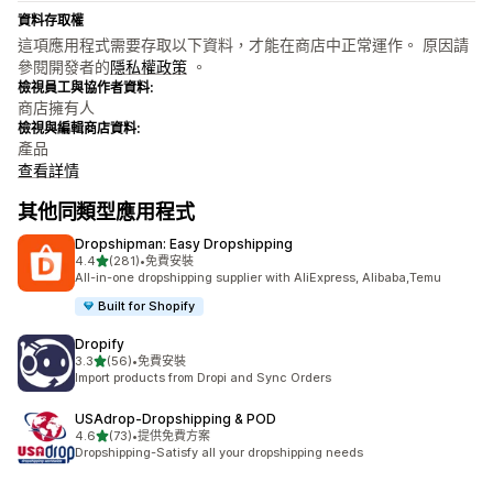
資料存取權
這項應用程式需要存取以下資料，才能在商店中正常運作。 原因請
參閱開發者的
隱私權政策
。
檢視員工與協作者資料:
商店擁有人
檢視與編輯商店資料:
產品
查看詳情
其他同類型應用程式
Dropshipman: Easy Dropshipping
滿分 5 顆星
4.4
(281)
•
免費安裝
共有 281 則評價
All-in-one dropshipping supplier with AliExpress, Alibaba,Temu
Built for Shopify
Dropify
滿分 5 顆星
3.3
(56)
•
免費安裝
共有 56 則評價
Import products from Dropi and Sync Orders
USAdrop‑Dropshipping & POD
滿分 5 顆星
4.6
(73)
•
提供免費方案
共有 73 則評價
Dropshipping-Satisfy all your dropshipping needs