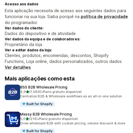
Acesso aos dados
Esta aplicação necessita de acesso aos seguintes dados para
funcionar na sua loja. Saiba porquê na
política de privacidade
do programador.
Ver dados do cliente:
Dados do dispositivo e de atividade
Ver dados da equipa e de colaboradores:
Proprietário da loja
Ver e editar dados da loja:
Clientes, produtos, encomendas, descontos, Shopify
Functions, Loja online, dados personalizados, outros dados
Ver detalhes
Mais aplicações como esta
BSS B2B Wholesale Pricing
de 5 estrelas
4,9
(1.089)
•
Plano gratuito disponível
1089 total de avaliações
Centralize B2B & Wholesale workflows as an all-in-one solution
Built for Shopify
Massy B2B Wholesale Pricing
de 5 estrelas
5,0
(214)
•
Plano gratuito disponível
214 total de avaliações
Grow wholesale B2B with custom pricing, volume discount & more
Built for Shopify