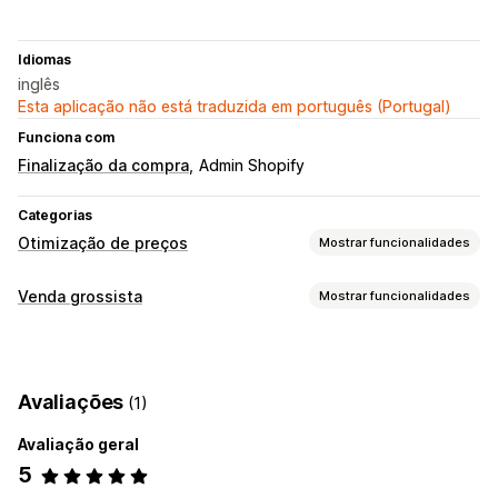
Idiomas
inglês
Esta aplicação não está traduzida em português (Portugal)
Funciona com
Finalização da compra
Admin Shopify
Categorias
Otimização de preços
Mostrar funcionalidades
Gestão de preços
Venda grossista
Mostrar funcionalidades
Descontos diferenciados
Preços personalizados
Opções de preços
Preços personalizados
Preços diferenciados
Avaliações
(1)
Avaliação geral
5