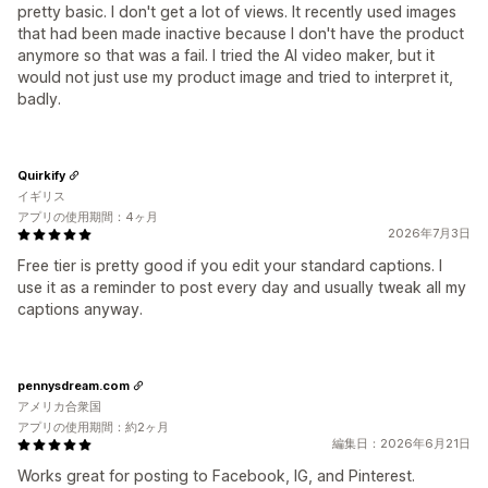
pretty basic. I don't get a lot of views. It recently used images
that had been made inactive because I don't have the product
anymore so that was a fail. I tried the AI video maker, but it
would not just use my product image and tried to interpret it,
badly.
Quirkify
イギリス
アプリの使用期間：4ヶ月
2026年7月3日
Free tier is pretty good if you edit your standard captions. I
use it as a reminder to post every day and usually tweak all my
captions anyway.
pennysdream.com
アメリカ合衆国
アプリの使用期間：約2ヶ月
編集日：2026年6月21日
Works great for posting to Facebook, IG, and Pinterest.