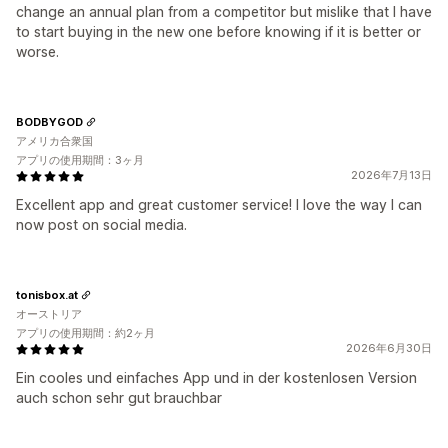
change an annual plan from a competitor but mislike that I have
to start buying in the new one before knowing if it is better or
worse.
BODBYGOD
アメリカ合衆国
アプリの使用期間：3ヶ月
2026年7月13日
Excellent app and great customer service! I love the way I can
now post on social media.
tonisbox.at
オーストリア
アプリの使用期間：約2ヶ月
2026年6月30日
Ein cooles und einfaches App und in der kostenlosen Version
auch schon sehr gut brauchbar