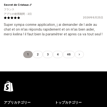
Secret de Cristaux
フランス
アプリの使用期間：2日
2026年6月25日
Super sympa comme application, j ai demander de l aide au
chat et on m'as répondu rapidement et on m'as bien aider,
merci kelina ! il faut bien la paramétrer et apres ca va tout seul !
1
2
3
4
46
アプリカテゴリー
トップカテゴリー