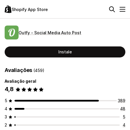
Shopify App Store
Outfy ‑ Social Media Auto Post
Instale
Avaliações
(459)
Avaliação geral
4,8
5
389
4
48
3
5
2
4