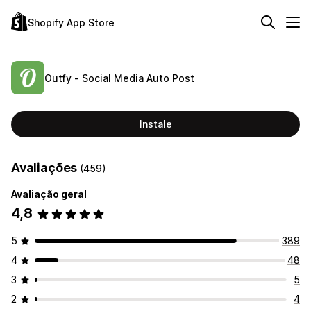
Shopify App Store
Outfy ‑ Social Media Auto Post
Instale
Avaliações
(459)
Avaliação geral
4,8
5
389
4
48
3
5
2
4