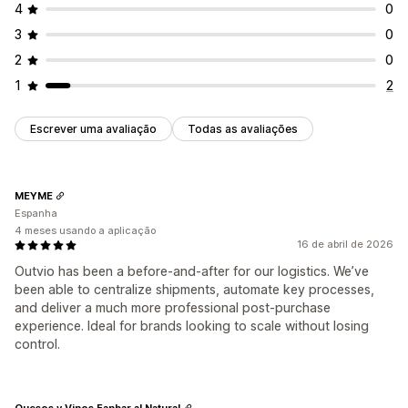
4
0
3
0
2
0
1
2
Escrever uma avaliação
Todas as avaliações
MEYME
Espanha
4 meses usando a aplicação
16 de abril de 2026
Outvio has been a before-and-after for our logistics. We’ve
been able to centralize shipments, automate key processes,
and deliver a much more professional post-purchase
experience. Ideal for brands looking to scale without losing
control.
Quesos y Vinos Fanbar al Natural