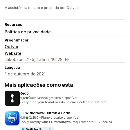
A assistência da app é prestada por Outvio.
Recursos
Política de privacidade
Programador
Outvio
Website
Jakobsoni 21-5, Tallinn, 10128, EE
Lançada
1 de outubro de 2021
Mais aplicações como esta
Redo
de 5 estrelas
4,9
(656)
•
Plano gratuito disponível
656 total de avaliações
Everything your brand needs. In one intelligent platform.
EU Withdrawal Button & Form
de 5 estrelas
4,9
(2.180)
•
Plano gratuito disponível
2180 total de avaliações
Easily comply with EU withdrawal requirements 2023/2673
Built for Shopify