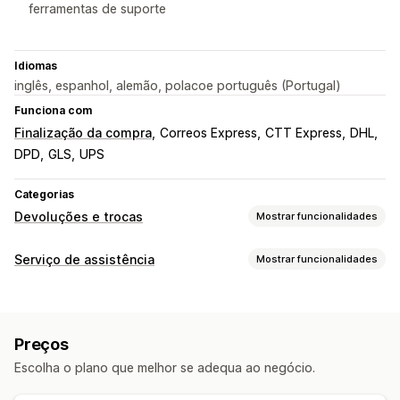
ferramentas de suporte
Idiomas
inglês, espanhol, alemão, polacoe português (Portugal)
Funciona com
Finalização da compra
Correos Express
CTT Express
DHL
DPD
GLS
UPS
Categorias
Devoluções e trocas
Mostrar funcionalidades
Opções de devolução
Serviço de assistência
Mostrar funcionalidades
Reembolsos automáticos
Reembolsos manuais
Trocas
Canais
Substituições
Devoluções em loja
Cartões de oferta
E-mail
SMS
Chat em tempo real
Chatbot
Telefone
Crédito de loja
Devoluções de ofertas
Preços
Redes sociais
Self-service
Centro de ajuda
Códigos de desconto
Escolha o plano que melhor se adequa ao negócio.
Formulário de contacto
FAQ
Gestão de devoluções