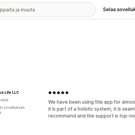
Selaa sovellu
s Life LLC
allat
We have been using this app for almos
osi sovelluksen
it is part of a holistic system, it is se
ä
recommend and the support is top-no