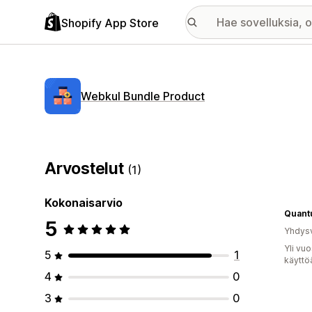
Shopify App Store
Webkul Bundle Product
Arvostelut
(1)
Kokonaisarvio
Quantu
5
Yhdysv
Yli vu
5
1
käyttö
4
0
3
0