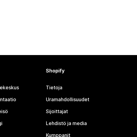
Shopify
jekeskus
Tietoja
ntaatio
Uramahdollisuudet
eisö
Sijoittajat
i
Lehdistö ja media
Kumppanit