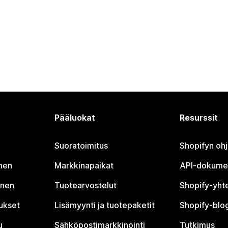
Pääluokat
Resurssit
Suoratoimitus
Shopifyn oh
nen
Markkinapaikat
API-dokume
inen
Tuotearvostelut
Shopify-yht
tukset
Lisämyynti ja tuotepaketit
Shopify-blog
u
Sähköpostimarkkinointi
Tutkimus