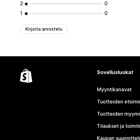
2
0
1
0
Kirjoita arvostelu
Sovellusluokat
Myyntikanavat
Tuotteiden etsimi
Tuotteiden myym
Tilaukset ja toimi
Kaupan suunnittel