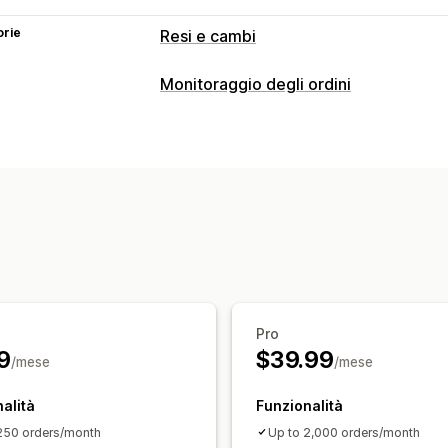
orie
Resi e cambi
Opzioni di reso
Monitoraggio degli ordini
Rimborsi automatizzati
Rimborsi manu
Monitoraggio
Gestione dei resi
Pagina di ricerca degli ordini
Traduzi
Approvazioni automatizzate
Portale 
Notifiche
Finestre per i resi
Motivi dei resi
Mul
Email
Notifiche personalizzate
Monitoraggio dei resi
Notifiche via e
Gestione dei rimborsi
Aggiornamenti 
Pro
9
$39.99
/mese
/mese
alità
Funzionalità
250 orders/month
Up to 2,000 orders/month