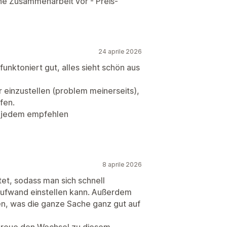
ine Zusammenarbeit vor - Preis-
24 aprile 2026
 funktoniert gut, alles sieht schön aus
 einzustellen (problem meinerseits),
fen.
es jedem empfehlen
8 aprile 2026
ltet, sodass man sich schnell
Aufwand einstellen kann. Außerdem
ten, was die ganze Sache ganz gut auf
bereue den Wechsel zu diesem