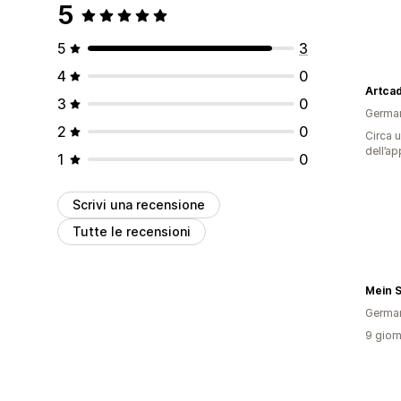
5
5
3
4
0
Artca
3
0
Germa
2
0
Circa u
dell’ap
1
0
Scrivi una recensione
Tutte le recensioni
Mein 
Germa
9 giorn