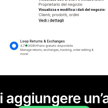
Proprietario del negozio
Visualizza e modifica i dati del negozio:
Clienti, prodotti, ordini
Vedi i dettagli
Loop Returns & Exchanges
stelle su 5
4,7
(408)
•
Piano gratuito disponibile
408 recensioni totali
Manage returns, exchanges, tracking, order editing &
more!
i aggiungere un’