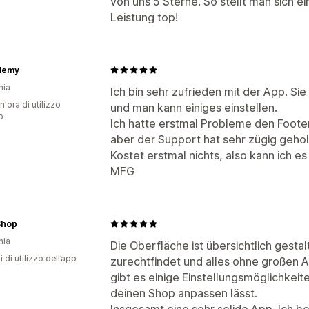
von uns 5 Sterne. So stellt man sich e
Leistung top!
demy
nia
Ich bin sehr zufrieden mit der App. Sie
n'ora di utilizzo
und man kann einiges einstellen.
p
Ich hatte erstmal Probleme den Footer
aber der Support hat sehr zügig gehol
Kostet erstmal nichts, also kann ich 
MFG
Shop
nia
Die Oberfläche ist übersichtlich gesta
i di utilizzo dell’app
zurechtfindet und alles ohne großen 
gibt es einige Einstellungsmöglichkei
deinen Shop anpassen lässt.
Insgesamt eine sehr solide App. Ich 