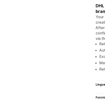
DHL 
bran
Your 
creat
After
confi
via t
Ret
Aut
Exc
Man
Ret
Lingu
Funzi