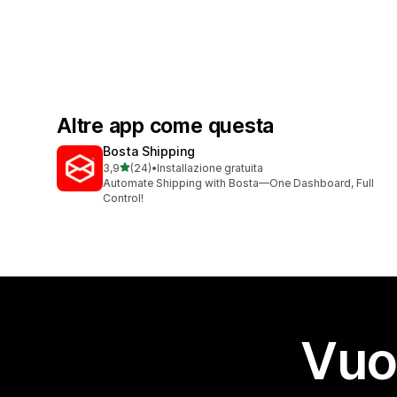
Altre app come questa
Bosta Shipping
stelle su 5
3,9
(24)
•
Installazione gratuita
24 recensioni totali
Automate Shipping with Bosta—One Dashboard, Full
Control!
Vuo