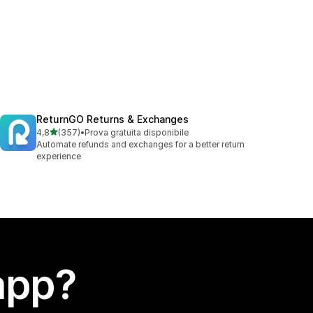
ReturnGO Returns & Exchanges
stelle su 5
4,8
(357)
•
Prova gratuita disponibile
357 recensioni totali
Automate refunds and exchanges for a better return
experience
app?