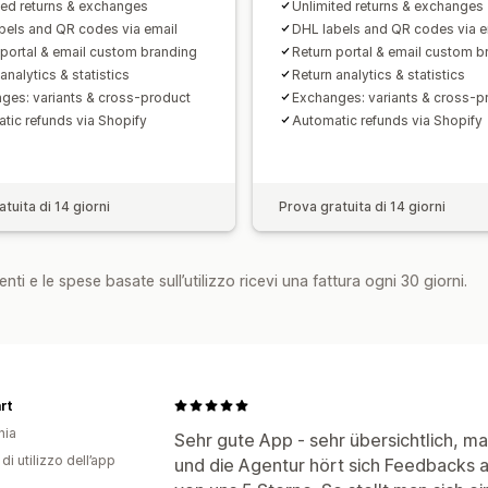
ted returns & exchanges
Unlimited returns & exchanges
bels and QR codes via email
DHL labels and QR codes via e
 portal & email custom branding
Return portal & email custom b
analytics & statistics
Return analytics & statistics
ges: variants & cross-product
Exchanges: variants & cross-p
tic refunds via Shopify
Automatic refunds via Shopify
tuita di 14 giorni
Prova gratuita di 14 giorni
nti e le spese basate sull’utilizzo ricevi una fattura ogni 30 giorni.
rt
nia
Sehr gute App - sehr übersichtlich, ma
di utilizzo dell’app
und die Agentur hört sich Feedbacks a