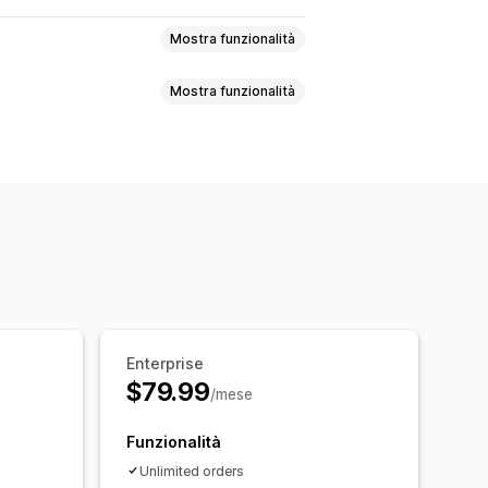
Mostra funzionalità
Mostra funzionalità
ali
Cambi
Codici QR
one
Dashboard
dei resi
Articoli non restituibili
tilingua
Etichette di spedizione
mail
Branding personalizzato
delle scorte
Analisi
Enterprise
$79.99
/mese
Funzionalità
Unlimited orders