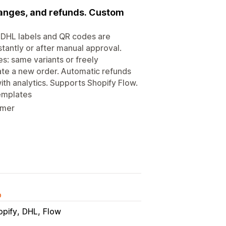
changes, and refunds. Custom
. DHL labels and QR codes are
stantly or after manual approval.
s: same variants or freely
ate a new order. Automatic refunds
ith analytics. Supports Shopify Flow.
templates
omer
o
opify
DHL
Flow