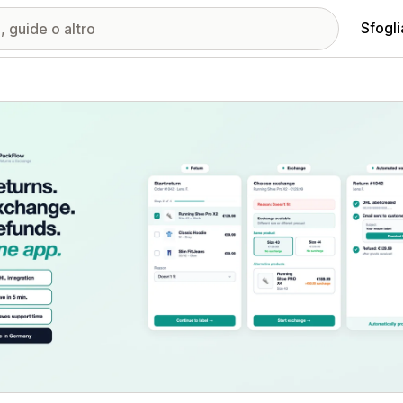
Sfogli
ria immagini in evidenza