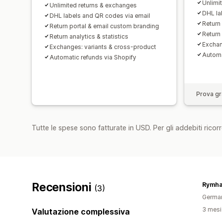
Unlimi
Unlimited returns & exchanges
DHL la
DHL labels and QR codes via email
Return
Return portal & email custom branding
Return 
Return analytics & statistics
Exchan
Exchanges: variants & cross-product
Automa
Automatic refunds via Shopify
Prova gra
Tutte le spese sono fatturate in USD. Per gli addebiti ricorre
Recensioni
Rymha
(3)
Germa
3 mesi 
Valutazione complessiva