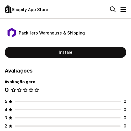
Shopify App Store
PackHero Warehouse & Shipping
Instale
Avaliações
Avaliação geral
0
5
0
4
0
3
0
2
0