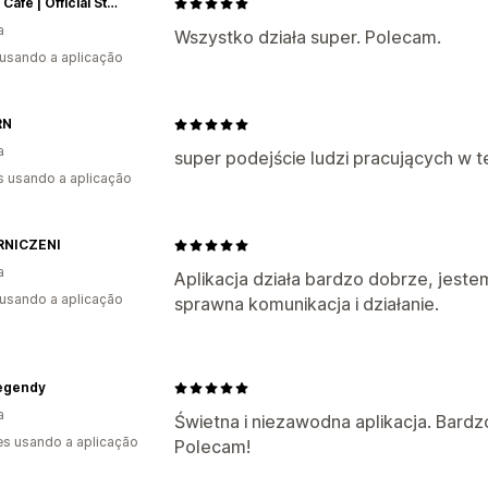
Cabral Cafe | Official Store®
a
Wszystko działa super. Polecam.
 usando a aplicação
RN
a
super podejście ludzi pracujących w tej
s usando a aplicação
RNICZENI
a
Aplikacja działa bardzo dobrze, jest
 usando a aplicação
sprawna komunikacja i działanie.
Legendy
a
Świetna i niezawodna aplikacja. Bardz
s usando a aplicação
Polecam!