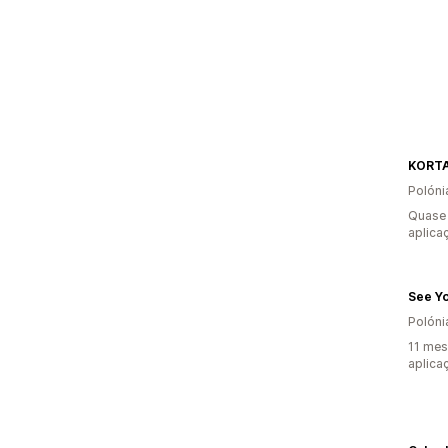
KORT
Polóni
Quase 
aplica
See Yo
Polóni
11 mes
aplica