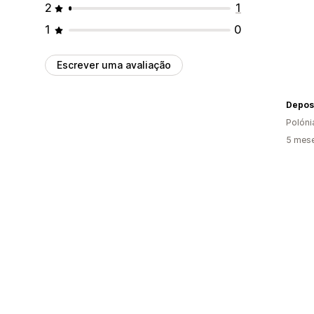
2
1
1
0
Escrever uma avaliação
Depos
Polóni
5 mese