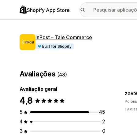
Shopify App Store
InPost – Tale Commerce
Built for Shopify
Avaliações
(48)
Avaliação geral
ZGAD
4,8
Polóni
19 dia
5
45
4
2
3
0