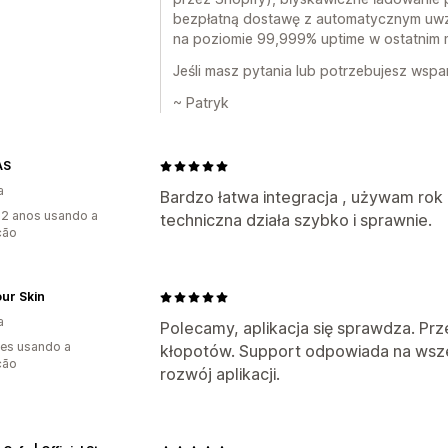
bezpłatną dostawę z automatycznym uwz
na poziomie 99,999% uptime w ostatnim m
Jeśli masz pytania lub potrzebujesz wspar
~ Patryk
AS
a
Bardzo łatwa integracja , używam ro
2 anos usando a
techniczna działa szybko i sprawnie.
ção
ur Skin
a
Polecamy, aplikacja się sprawdza. Prz
es usando a
kłopotów. Support odpowiada na wszel
ção
rozwój aplikacji.