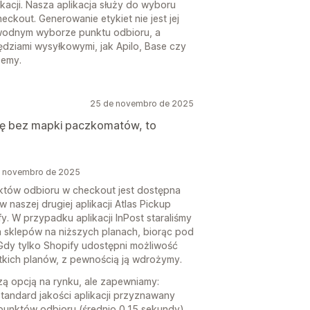
kacji. Nasza aplikacja służy do wyboru
ckout. Generowanie etykiet nie jest jej
awodnym wyborze punktu odbioru, a
zędziami wysyłkowymi, jak Apilo, Base czy
żemy.
25 de novembro de 2025
istę bez mapki paczkomatów, to
e novembro de 2025
nktów odbioru w checkout jest dostępna
w naszej drugiej aplikacji Atlas Pickup
fy. W przypadku aplikacji InPost staraliśmy
la sklepów na niższych planach, biorąc pod
Gdy tylko Shopify udostępni możliwość
tkich planów, z pewnością ją wdrożymy.
szą opcją na rynku, ale zapewniamy:
 standard jakości aplikacji przyznawany
punktów odbioru (średnio 0,15 sekundy),