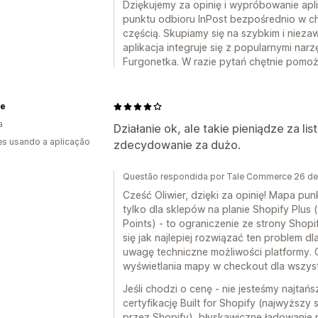
Dziękujemy za opinię i wypróbowanie apli
punktu odbioru InPost bezpośrednio w che
częścią. Skupiamy się na szybkim i niez
aplikacja integruje się z popularnymi nar
Furgonetka. W razie pytań chętnie pomo
e
a
Działanie ok, ale takie pieniądze za l
s usando a aplicação
zdecydowanie za dużo.
Questão respondida por Tale Commerce 26 d
Cześć Oliwier, dzięki za opinię! Mapa pu
tylko dla sklepów na planie Shopify Plus (
Points) - to ograniczenie ze strony Shopi
się jak najlepiej rozwiązać ten problem d
uwagę techniczne możliwości platformy. 
wyświetlania mapy w checkout dla wszys
Jeśli chodzi o cenę - nie jesteśmy najtań
certyfikację Built for Shopify (najwyższy
przez Shopify), błyskawiczne ładowanie 