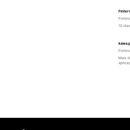
Finter
Polóni
10 dia
kawa.p
Polóni
Mais d
aplica