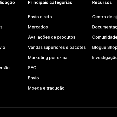
licação
Principais categorias
Recursos
Envio direto
Centro de a
os
Mercados
Documentaç
Avaliações de produtos
Comunidade
vio
Vendas superiores e pacotes
Blogue Shop
Marketing por e-mail
Investigaçã
ersão
SEO
Envio
Moeda e tradução