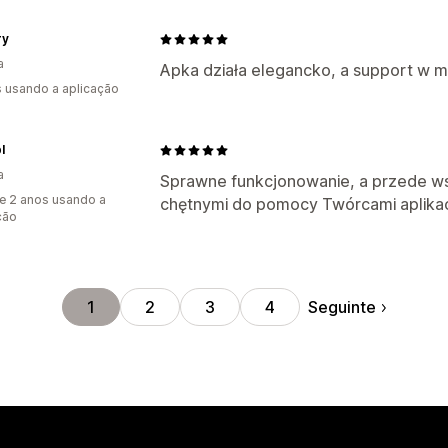
ry
a
Apka działa elegancko, a support w m
s usando a aplicação
l
a
Sprawne funkcjonowanie, a przede wsz
e 2 anos usando a
chętnymi do pomocy Twórcami aplikacj
ção
Seguinte
1
2
3
4