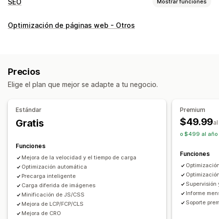
SEO
Mostrar funciones
Herramientas de SEO
Optimización de páginas web - Otros
Compresión de imágenes
Precargar
Carga lenta
Guiones
Adaptación a dispositivos móviles
Optimización de la imagen
Optimización de la velocidad
Precios
Optimización del tema
Elige el plan que mejor se adapte a tu negocio.
Monitorear el rendimiento
Análisis de velocidad
Prueba
Estándar
Premium
$49.99
Gratis
a
o $499 al año 
Funciones
Funciones
Mejora de la velocidad y el tiempo de carga
Optimizació
Optimización automática
Optimización
Precarga inteligente
Supervisión 
Carga diferida de imágenes
Informe men
Minificación de JS/CSS
Soporte pre
Mejora de LCP/FCP/CLS
Mejora de CRO