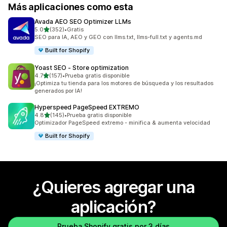
Más aplicaciones como esta
Avada AEO SEO Optimizer LLMs
de 5 estrellas
5.0
(352)
•
Gratis
352 reseñas en total
SEO para IA, AEO y GEO con llms.txt, llms-full.txt y agents.md
Built for Shopify
Yoast SEO ‑ Store optimization
de 5 estrellas
4.7
(157)
•
Prueba gratis disponible
157 reseñas en total
¡Optimiza tu tienda para los motores de búsqueda y los resultados
generados por IA!
Hyperspeed PageSpeed EXTREMO
de 5 estrellas
4.8
(145)
•
Prueba gratis disponible
145 reseñas en total
Optimizador PageSpeed extremo - minifica & aumenta velocidad
Built for Shopify
¿Quieres agregar una
aplicación?
Prueba Shopify gratis por 3 días