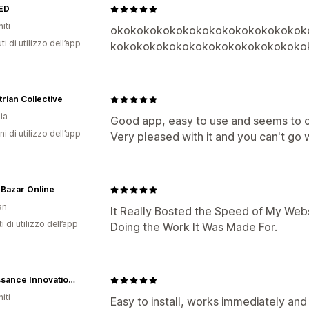
ED
iti
okokokokokokokokokokokokokokok
ti di utilizzo dell’app
kokokokokokokokokokokokokokoko
rian Collective
ia
Good app, easy to use and seems to 
ni di utilizzo dell’app
Very pleased with it and you can't go 
Bazar Online
an
It Really Bosted the Speed of My Website
i di utilizzo dell’app
Doing the Work It Was Made For.
Renaissance Innovations, LLC
iti
Easy to install, works immediately and 