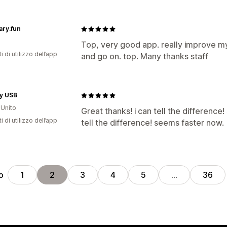
ary.fun
Top, very good app. really improve my 
i di utilizzo dell’app
and go on. top. Many thanks staff
y USB
Unito
Great thanks! i can tell the difference
i di utilizzo dell’app
tell the difference! seems faster now.
o
1
2
3
4
5
…
36