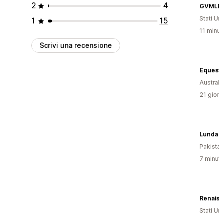
2
4
GVML
Stati Un
1
15
11 minu
Scrivi una recensione
Equest
Austral
21 gior
Lunda 
Pakist
7 minut
Stati Un