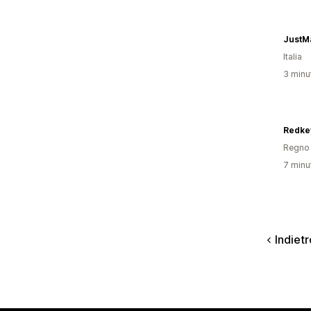
JustM
Italia
3 minut
Redke
Regno 
7 minut
Indietr