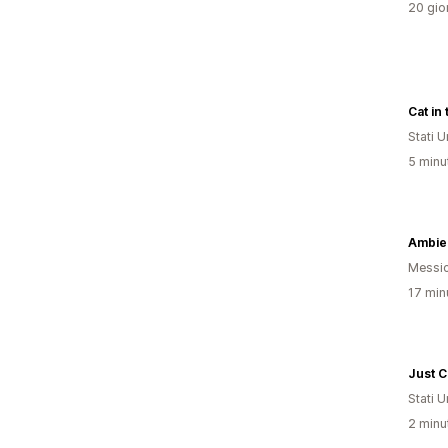
20 gior
Cat in
Stati Un
5 minut
Ambie
Messi
17 minu
Just C
Stati Un
2 minut