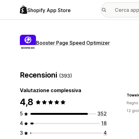
Shopify App Store
Booster Page Speed Optimizer
Recensioni
(393)
Valutazione complessiva
Towel
4,8
Regno 
12 gior
5
352
4
18
3
4