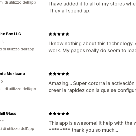
ni di utilizzo dell’app
I have added it to all of my stores wh
They all spend up.
 the Box LLC
iti
I know nothing about this technology, 
i di utilizzo dell’app
work. My pages really do seem to load
nte Mexicano
co
Amazing… Super cotorra la activación 
ti di utilizzo dell’app
creer la rapidez con la que se configu
hill Glass
iti
This app is awesome! It help with the 
i di utilizzo dell’app
******** thank you so much...