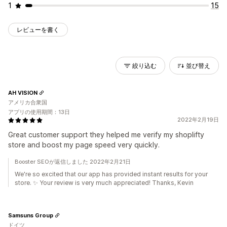
1
15
レビューを書く
絞り込む
並び替え
AH VISION
アメリカ合衆国
アプリの使用期間：13日
2022年2月19日
Great customer support they helped me verify my shoplifty
store and boost my page speed very quickly.
Booster SEOが返信しました 2022年2月21日
We're so excited that our app has provided instant results for your
store. ✨ Your review is very much appreciated! Thanks, Kevin
Samsuns Group
ドイツ