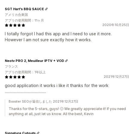
SGT Hart's BBQ SAUCE
アメリカ合衆国
アプリの使用期間：11ヶ月
2020年10月25日
I totally forgot I had this app and I need to use it more.
However I am not sure exactly how it works.
Neotv PRO 2, Meuilleur IPTV + VOD
フランス
アプリの使用期間：1年以上
2021年12月27日
good application it works i like it thanks for the work
..............................................
Booster SEOが返信しました 2021年12月27日
Thanks for the 5-stars, guys! 🙂 We greatly appreciate it! If you need
anything at all, just let us know. All the best, Kevin
Signature Cutouts