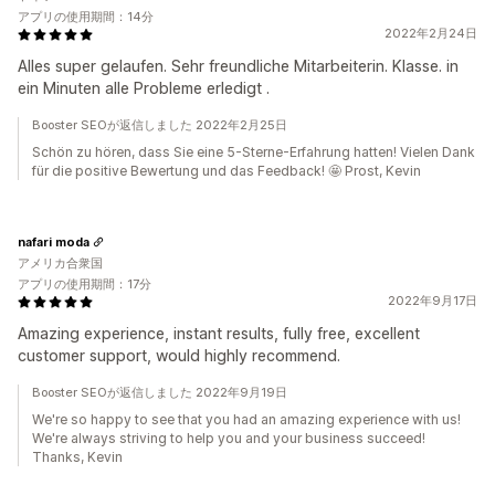
アプリの使用期間：14分
2022年2月24日
Alles super gelaufen. Sehr freundliche Mitarbeiterin. Klasse. in
ein Minuten alle Probleme erledigt .
Booster SEOが返信しました 2022年2月25日
Schön zu hören, dass Sie eine 5-Sterne-Erfahrung hatten! Vielen Dank
für die positive Bewertung und das Feedback! 🤩 Prost, Kevin
nafari moda
アメリカ合衆国
アプリの使用期間：17分
2022年9月17日
Amazing experience, instant results, fully free, excellent
customer support, would highly recommend.
Booster SEOが返信しました 2022年9月19日
We're so happy to see that you had an amazing experience with us!
We're always striving to help you and your business succeed!
Thanks, Kevin