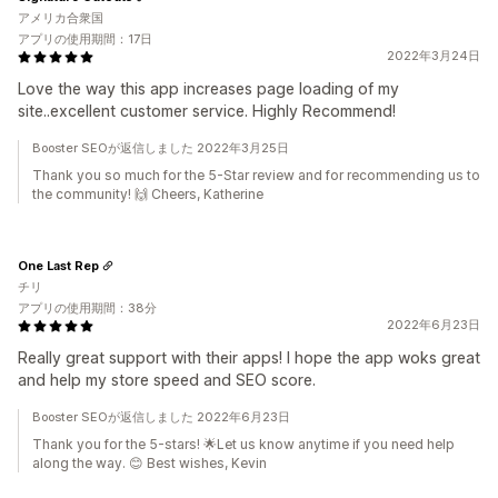
アメリカ合衆国
アプリの使用期間：17日
2022年3月24日
Love the way this app increases page loading of my
site..excellent customer service. Highly Recommend!
Booster SEOが返信しました 2022年3月25日
Thank you so much for the 5-Star review and for recommending us to
the community! 🙌 Cheers, Katherine
One Last Rep
チリ
アプリの使用期間：38分
2022年6月23日
Really great support with their apps! I hope the app woks great
and help my store speed and SEO score.
Booster SEOが返信しました 2022年6月23日
Thank you for the 5-stars! 🌟Let us know anytime if you need help
along the way. 😊 Best wishes, Kevin