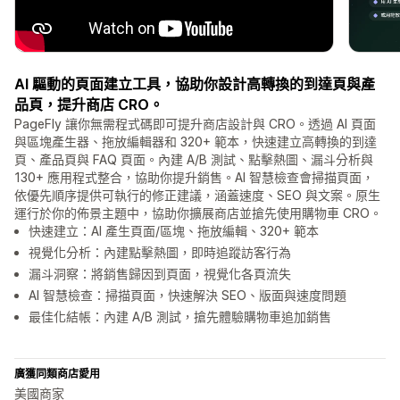
AI 驅動的頁面建立工具，協助你設計高轉換的到達頁與產
品頁，提升商店 CRO。
PageFly 讓你無需程式碼即可提升商店設計與 CRO。透過 AI 頁面
與區塊產生器、拖放編輯器和 320+ 範本，快速建立高轉換的到達
頁、產品頁與 FAQ 頁面。內建 A/B 測試、點擊熱圖、漏斗分析與
130+ 應用程式整合，協助你提升銷售。AI 智慧檢查會掃描頁面，
依優先順序提供可執行的修正建議，涵蓋速度、SEO 與文案。原生
運行於你的佈景主題中，協助你擴展商店並搶先使用購物車 CRO。
快速建立：AI 產生頁面/區塊、拖放編輯、320+ 範本
視覺化分析：內建點擊熱圖，即時追蹤訪客行為
漏斗洞察：將銷售歸因到頁面，視覺化各頁流失
AI 智慧檢查：掃描頁面，快速解決 SEO、版面與速度問題
最佳化結帳：內建 A/B 測試，搶先體驗購物車追加銷售
廣獲同類商店愛用
美國商家