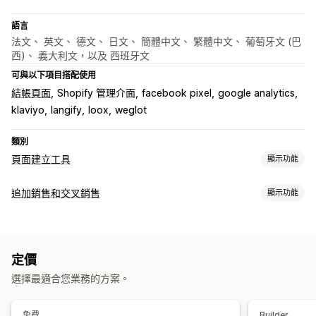
語言
法文、 英文、 德文、 日文、 簡體中文、 繁體中文、 葡萄牙文 (巴
西)、 義大利文，以及 西班牙文
可與以下項目搭配使用
結帳頁面
Shopify 管理介面
facebook pixel
google analytics
klaviyo
langify
loox
weglot
類別
頁面建立工具
顯示功能
頁面類型
追加銷售和交叉銷售
顯示功能
登陸頁面
首頁
產品頁面
商品系列
即將推出頁面
網誌
自訂
常見問題
說明中心頁面
聯絡資訊頁面
關於我們頁面
感謝頁面
產品頁面追加銷售
公告列
進度列
感謝頁面追加銷售
彈出式視窗
表單
404 頁面
職缺頁面
法律頁面
定價
彈出式視窗
自訂 CSS
自訂 HTML
拖放式編輯器
多國語言
個人檔案連結頁面
評論頁面
定價頁面
佈景主題區段
選擇最適合您業務的方案。
銷售內容和建議
管理頁面
商品推薦
經常一起購買的商品
套裝組合
編輯工具
元素
範本
匯入和匯出
儲存頁面
頁面版本
大量發布
免費
Builder