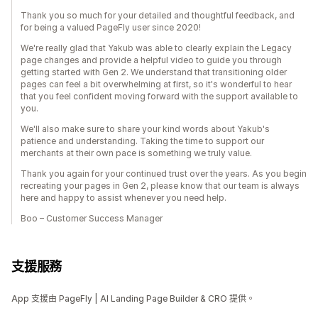
Thank you so much for your detailed and thoughtful feedback, and
for being a valued PageFly user since 2020!
We're really glad that Yakub was able to clearly explain the Legacy
page changes and provide a helpful video to guide you through
getting started with Gen 2. We understand that transitioning older
pages can feel a bit overwhelming at first, so it's wonderful to hear
that you feel confident moving forward with the support available to
you.
We'll also make sure to share your kind words about Yakub's
patience and understanding. Taking the time to support our
merchants at their own pace is something we truly value.
Thank you again for your continued trust over the years. As you begin
recreating your pages in Gen 2, please know that our team is always
here and happy to assist whenever you need help.
Boo – Customer Success Manager
支援服務
App 支援由 PageFly | AI Landing Page Builder & CRO 提供。