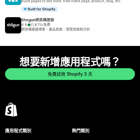
Build pages to sell more, from home page, product, blog, etc.
Built for Shopify
Shogun網頁構建器
滿分 5 顆星
4.8
(1,871)
•
免費
共有 1871 則評價
網頁構建器博客、產品頁面、登陸頁面和分析
想要新增應用程式嗎？
免費試用 Shopify 3 天
應用程式類別
熱門類別