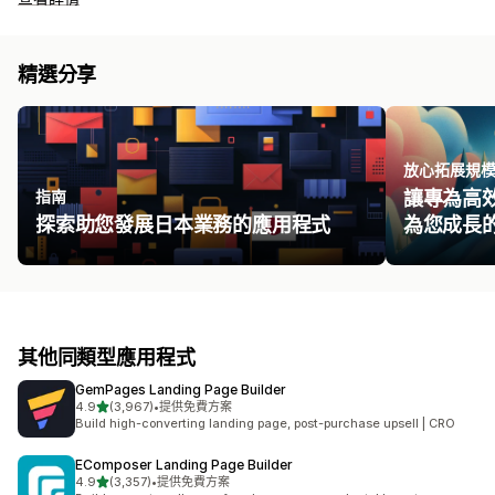
精選分享
放心拓展規
指南
讓專為高
探索助您發展日本業務的應用程式
為您成長
其他同類型應用程式
GemPages Landing Page Builder
滿分 5 顆星
4.9
(3,967)
•
提供免費方案
共有 3967 則評價
Build high-converting landing page, post-purchase upsell | CRO
EComposer Landing Page Builder
滿分 5 顆星
4.9
(3,357)
•
提供免費方案
共有 3357 則評價