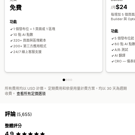
全站區段
全站樣式
自訂字型
自訂代碼
翻譯
SEO
$24
免費
分析
/月
行動裝置回應式設計
延遲載入
分析
A/B 測試
追蹤
活動記錄
每增加 5 個頁面
轉換率
最佳化建議
Builder 與 O
功能
1 個發布位 = 1 頁面或 1 區塊
功能
10 點 AI 點數
5 個發布位起
320+ 頁面與區塊範本
80 點 AI 點
200+ 第三方應用程式
A/B 測試
24/7 線上客服支援
AI 翻譯
CRO — 儀
所有費用均以 USD 計價。 定期費用和依使用量計費方案，均以 30 天為週期
收費。
查看所有定價選項
評論
(5,655)
整體評分
4.9