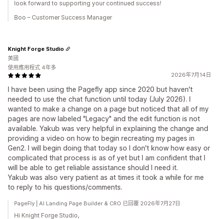
look forward to supporting your continued success!
Boo – Customer Success Manager
Knight Forge Studio
美國
使用應用程式 4年多
2026年7月14日
I have been using the Pagefly app since 2020 but haven't
needed to use the chat function until today (July 2026). I
wanted to make a change on a page but noticed that all of my
pages are now labeled "Legacy" and the edit function is not
available. Yakub was very helpful in explaining the change and
providing a video on how to begin recreating my pages in
Gen2. I will begin doing that today so I don't know how easy or
complicated that process is as of yet but I am confident that I
will be able to get reliable assistance should I need it.
Yakub was also very patient as at times it took a while for me
to reply to his questions/comments.
PageFly | AI Landing Page Builder & CRO 已回覆 2026年7月27日
Hi Knight Forge Studio,