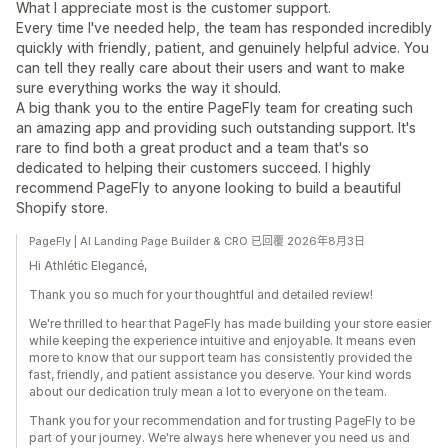
What I appreciate most is the customer support.
Every time I've needed help, the team has responded incredibly
quickly with friendly, patient, and genuinely helpful advice. You
can tell they really care about their users and want to make
sure everything works the way it should.
A big thank you to the entire PageFly team for creating such
an amazing app and providing such outstanding support. It's
rare to find both a great product and a team that's so
dedicated to helping their customers succeed. I highly
recommend PageFly to anyone looking to build a beautiful
Shopify store.
PageFly | AI Landing Page Builder & CRO 已回覆 2026年8月3日
Hi Athlétic Elegancé,
Thank you so much for your thoughtful and detailed review!
We're thrilled to hear that PageFly has made building your store easier
while keeping the experience intuitive and enjoyable. It means even
more to know that our support team has consistently provided the
fast, friendly, and patient assistance you deserve. Your kind words
about our dedication truly mean a lot to everyone on the team.
Thank you for your recommendation and for trusting PageFly to be
part of your journey. We're always here whenever you need us and