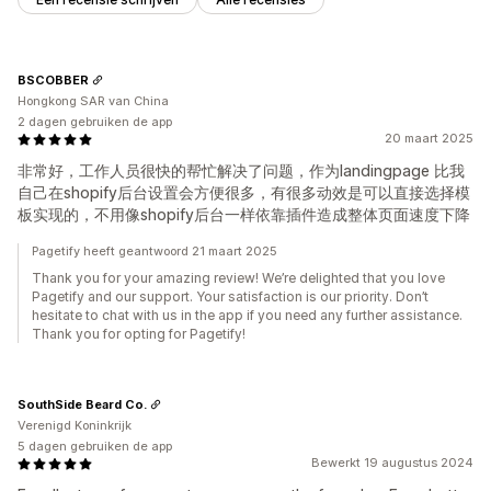
BSCOBBER
Hongkong SAR van China
2 dagen gebruiken de app
20 maart 2025
非常好，工作人员很快的帮忙解决了问题，作为landingpage 比我
自己在shopify后台设置会方便很多，有很多动效是可以直接选择模
板实现的，不用像shopify后台一样依靠插件造成整体页面速度下降
Pagetify heeft geantwoord 21 maart 2025
Thank you for your amazing review! We’re delighted that you love
Pagetify and our support. Your satisfaction is our priority. Don’t
hesitate to chat with us in the app if you need any further assistance.
Thank you for opting for Pagetify!
SouthSide Beard Co.
Verenigd Koninkrijk
5 dagen gebruiken de app
Bewerkt 19 augustus 2024