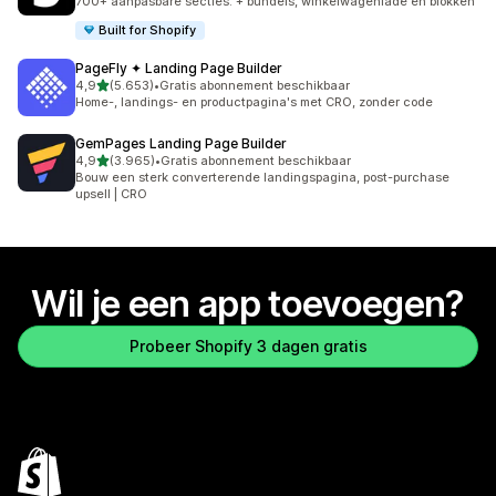
700+ aanpasbare secties. + bundels, winkelwagenlade en blokken
Built for Shopify
PageFly ✦ Landing Page Builder
van 5 sterren
4,9
(5.653)
•
Gratis abonnement beschikbaar
5653 recensies in totaal
Home-, landings- en productpagina's met CRO, zonder code
GemPages Landing Page Builder
van 5 sterren
4,9
(3.965)
•
Gratis abonnement beschikbaar
3965 recensies in totaal
Bouw een sterk converterende landingspagina, post-purchase
upsell | CRO
Wil je een app toevoegen?
Probeer Shopify 3 dagen gratis