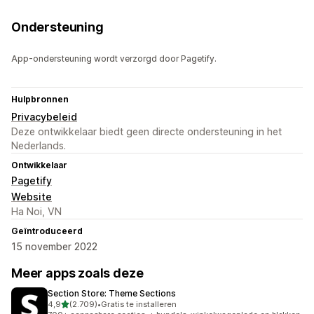
Ondersteuning
App-ondersteuning wordt verzorgd door Pagetify.
Hulpbronnen
Privacybeleid
Deze ontwikkelaar biedt geen directe ondersteuning in het
Nederlands.
Ontwikkelaar
Pagetify
Website
Ha Noi, VN
Geïntroduceerd
15 november 2022
Meer apps zoals deze
Section Store: Theme Sections
van 5 sterren
4,9
(2.709)
•
Gratis te installeren
2709 recensies in totaal