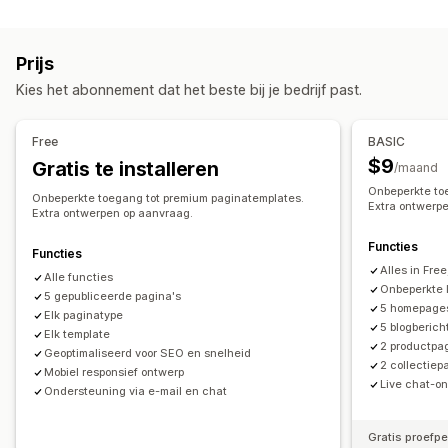
Soorten pagina's
Landingspagina's
Homepages
Productpagina's
Prijs
Collecties
Blogs
Veelgestelde vragen
Contactpagina's
Kies het abonnement dat het beste bij je bedrijf past.
Over ons-pagina's
Formulieren
Pagina´s op maat
Pagina´s beheren
Free
BASIC
Bewerkingstool
Elementen
Templates
Pagina's opslaan
$9
Gratis te installeren
/maand
Conceptpagina's
Paginaversies
Contentsynchronisatie
Onbeperkte to
Onbeperkte toegang tot premium paginatemplates.
Aangepaste code
Fragmenten
SEO
Mobiel responsief
Extra ontwerp
Extra ontwerpen op aanvraag.
Lazy loading
CDN
Functies
Functies
Alles in Free
Alle functies
Onbeperkte 
5 gepubliceerde pagina's
5 homepage
Elk paginatype
5 blogberich
Elk template
2 productpa
Geoptimaliseerd voor SEO en snelheid
2 collectiep
Mobiel responsief ontwerp
Live chat-o
Ondersteuning via e-mail en chat
Gratis proefp