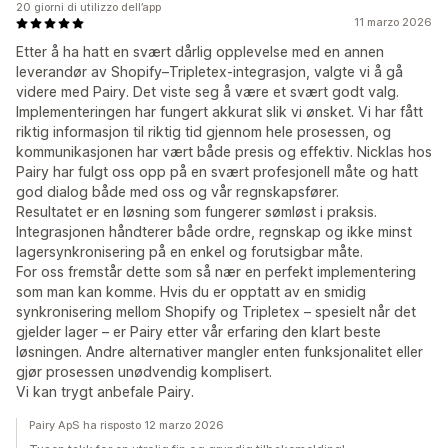
20 giorni di utilizzo dell’app
11 marzo 2026
Etter å ha hatt en svært dårlig opplevelse med en annen
leverandør av Shopify–Tripletex-integrasjon, valgte vi å gå
videre med Pairy. Det viste seg å være et svært godt valg.
Implementeringen har fungert akkurat slik vi ønsket. Vi har fått
riktig informasjon til riktig tid gjennom hele prosessen, og
kommunikasjonen har vært både presis og effektiv. Nicklas hos
Pairy har fulgt oss opp på en svært profesjonell måte og hatt
god dialog både med oss og vår regnskapsfører.
Resultatet er en løsning som fungerer sømløst i praksis.
Integrasjonen håndterer både ordre, regnskap og ikke minst
lagersynkronisering på en enkel og forutsigbar måte.
For oss fremstår dette som så nær en perfekt implementering
som man kan komme. Hvis du er opptatt av en smidig
synkronisering mellom Shopify og Tripletex – spesielt når det
gjelder lager – er Pairy etter vår erfaring den klart beste
løsningen. Andre alternativer mangler enten funksjonalitet eller
gjør prosessen unødvendig komplisert.
Vi kan trygt anbefale Pairy.
Pairy ApS ha risposto 12 marzo 2026