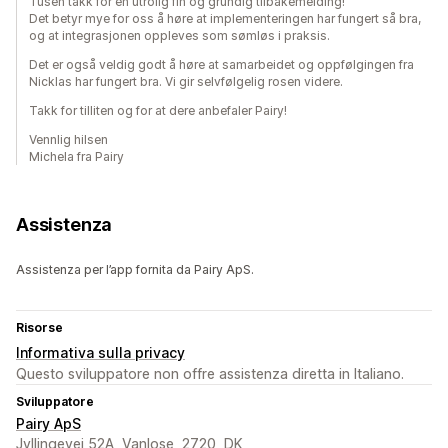
Tusen takk for en utrolig fin og grundig tilbakemelding!
Det betyr mye for oss å høre at implementeringen har fungert så bra,
og at integrasjonen oppleves som sømløs i praksis.
Det er også veldig godt å høre at samarbeidet og oppfølgingen fra
Nicklas har fungert bra. Vi gir selvfølgelig rosen videre.
Takk for tilliten og for at dere anbefaler Pairy!
Vennlig hilsen
Michela fra Pairy
Assistenza
Assistenza per l’app fornita da Pairy ApS.
Risorse
Informativa sulla privacy
Questo sviluppatore non offre assistenza diretta in Italiano.
Sviluppatore
Pairy ApS
Jyllingevej 52A, Vanlose, 2720, DK