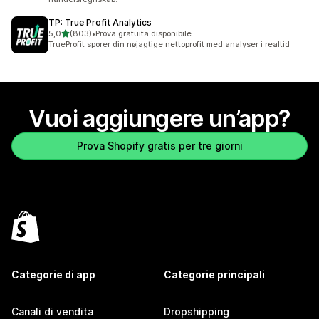
TP: True Profit Analytics
stelle su 5
5,0
(803)
•
Prova gratuita disponibile
803 recensioni totali
TrueProfit sporer din nøjagtige nettoprofit med analyser i realtid
Vuoi aggiungere un’app?
Prova Shopify gratis per tre giorni
Categorie di app
Categorie principali
Canali di vendita
Dropshipping