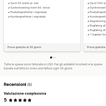
Op til 50 ordrer pr. mdr
Op til 500 or
Synkronisering hvert 60. minut
Synkroniseri
Produktoprettelse i regnskab
Produktopret
Kundeoprettelse i regnskab
Kundeoprett
Registrering
Bogføring af
Bogføring af
* Gælder Di
Prova gratuita di 30 giorni
Prova gratuita 
Tutte le spese sono fatturate in USD. Per gli addebiti ricorrenti e le spese
basate sull’utilizzo ricevi una fattura ogni 30 giorni.
Recensioni
(5)
Valutazione complessiva
5