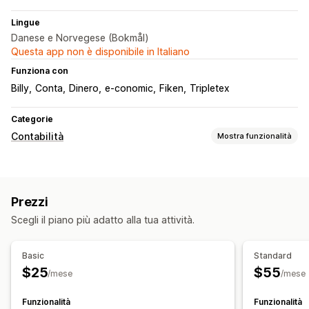
Lingue
Danese e Norvegese (Bokmål)
Questa app non è disponibile in Italiano
Funziona con
Billy
Conta
Dinero
e-conomic
Fiken
Tripletex
Categorie
Contabilità
Mostra funzionalità
Operazioni finanziarie
Fatturazione
Crediti verso clienti
Ordini d’acquisto
Prezzi
Aggiornamenti delle scorte
Multistore
Multivaluta
Scegli il piano più adatto alla tua attività.
Sincronizzazione dei dati automatizzata
Dettagli degli ordini
Transazioni
Accrediti
Clienti
Basic
Standard
Scorte e prodotto
Prezzi
Riconciliazione bancaria
$25
$55
/mese
/mese
Importazione dei dati storici
Funzionalità
Funzionalità