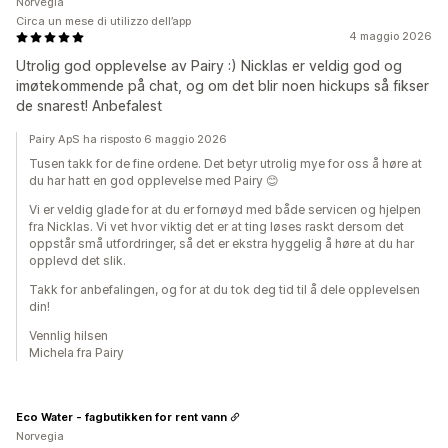
Norvegia
Circa un mese di utilizzo dell’app
4 maggio 2026
Utrolig god opplevelse av Pairy :) Nicklas er veldig god og
imøtekommende på chat, og om det blir noen hickups så fikser
de snarest! Anbefalest
Pairy ApS ha risposto 6 maggio 2026
Tusen takk for de fine ordene. Det betyr utrolig mye for oss å høre at
du har hatt en god opplevelse med Pairy 😊
Vi er veldig glade for at du er fornøyd med både servicen og hjelpen
fra Nicklas. Vi vet hvor viktig det er at ting løses raskt dersom det
oppstår små utfordringer, så det er ekstra hyggelig å høre at du har
opplevd det slik.
Takk for anbefalingen, og for at du tok deg tid til å dele opplevelsen
din!
Vennlig hilsen
Michela fra Pairy
Eco Water - fagbutikken for rent vann
Norvegia