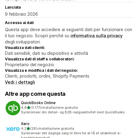
Lanciata
9 febbraio 2026
Accesso ai dati
Questa app deve accedere ai seguenti dati per funzionare con
il tuo negozio. Scopri perché su
informativa sulla privacy
degli sviluppatori.
Visualizza dati clienti:
Dati sensibili, dati su dispositivo e attività
Visualizza dati di staff e collaboratori:
Proprietario del negozio
Visualizza e modifica i dati del negozio:
Clienti, prodotti, ordini, Shopify Payments
Vedi i dettagli
Altre app come questa
QuickBooks Online
stelle su 5
4,8
(3.177)
•
Installazione gratuita
3177 recensioni totali
Synkroniser din detail- og B2B-salgsaktivitet med QuickBooks
Xero
stelle su 5
4,2
(28)
•
Installazione gratuita
28 recensioni totali
Synkroniser det daglige salg til Xero for at få et strømlinet e-
handelsregnskab.