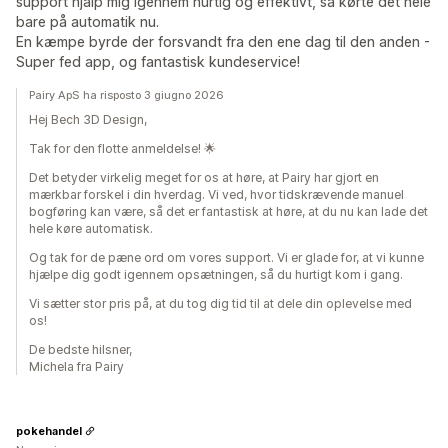
support hjalp mig igennem hurtig og effektivt, så kørte det hele
bare på automatik nu.
En kæmpe byrde der forsvandt fra den ene dag til den anden -
Super fed app, og fantastisk kundeservice!
Pairy ApS ha risposto 3 giugno 2026
Hej Bech 3D Design,
Tak for den flotte anmeldelse! 🌟
Det betyder virkelig meget for os at høre, at Pairy har gjort en
mærkbar forskel i din hverdag. Vi ved, hvor tidskrævende manuel
bogføring kan være, så det er fantastisk at høre, at du nu kan lade det
hele køre automatisk.
Og tak for de pæne ord om vores support. Vi er glade for, at vi kunne
hjælpe dig godt igennem opsætningen, så du hurtigt kom i gang.
Vi sætter stor pris på, at du tog dig tid til at dele din oplevelse med
os!
De bedste hilsner,
Michela fra Pairy
pokehandel