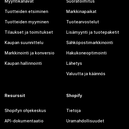
Myyntikanavat
Suoratoimitus
Tuotteiden etsiminen
Markkinapaikat
Tuotteiden myyminen
Tuotearvostelut
Tilaukset ja toimitukset
Lisämyynti ja tuotepaketit
Kaupan suunnittelu
Sähköpostimarkkinointi
Markkinointi ja konversio
Hakukoneoptimointi
Kaupan hallinnointi
Lähetys
Valuutta ja käännös
Resurssit
Shopify
Shopifyn ohjekeskus
Tietoja
API-dokumentaatio
Uramahdollisuudet