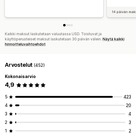
14 päivän mak
Kaikki maksut laskutetaan valuutassa USD. Toistuvat ja
käyttöperusteiset maksut laskutetaan 30 päivän välein.
Näytä kaikki
hinnoitteluvaihtoehdot
Arvostelut
(452)
Kokonaisarvio
4,9
5
423
4
20
3
4
2
3
1
2