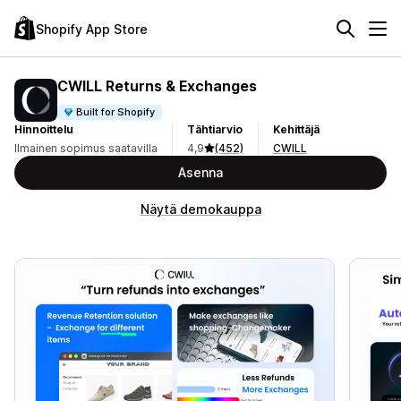
Shopify App Store
CWILL Returns & Exchanges
Built for Shopify
Hinnoittelu
Tähtiarvio
Kehittäjä
Ilmainen sopimus saatavilla
4,9
(452)
CWILL
Asenna
Näytä demokauppa