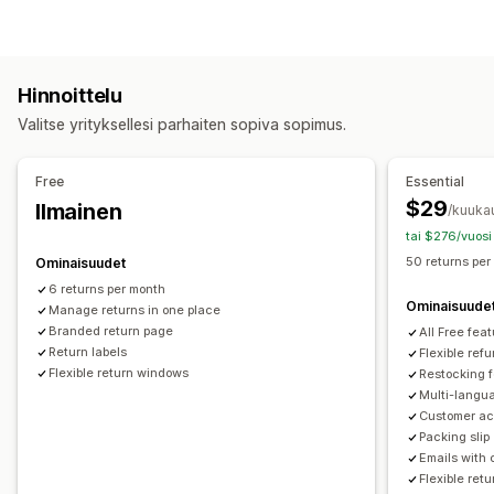
Automaattiset hyvitykset
Manuaaliset hyvitykset
Vaihdot
Korvaavat tuotteet
Myymäläpalautukset
QR-koodit
Lahjakortit
Kauppakrediitti
Lahjapalautukset
Hinnoittelu
Alennuskoodit
Valitse yrityksellesi parhaiten sopiva sopimus.
Palautusten hallinnointi
Automaattiset hyväksynnät
Palautusportaali
Free
Essential
Mukautetut käytännöt
Ei-palautettavat tuotteet
$29
Ilmainen
/kuuka
Palautusikkuna
Palautusten syyt
Monikielisyys
tai $276/vuosi
Lähetystarrat
Palautusten seuranta
50 returns per
Ominaisuudet
Sähköposti-ilmoitukset
Mukautettu brändäys
6 returns per month
Ominaisuude
Manage returns in one place
Maksun palautusten hallinnointi
Varastopäivitykset
Branded return page
All Free fea
Asiakkaiden estolistat
Analytiikka
Return labels
Flexible ref
Flexible return windows
Restocking f
Multi-langu
Customer ac
Packing slip
Emails with
Flexible retu