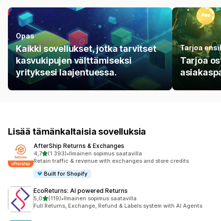
Opas
Kaikki sovellukset, jotka tarvitset
Tarjoa ensi
kasvukipujen välttämiseksi
Tarjoa os
yrityksesi laajentuessa.
asiakaspa
Lisää tämänkaltaisia sovelluksia
AfterShip Returns & Exchanges
/ 5 tähteä
4,7
(1 393)
•
Ilmainen sopimus saatavilla
1393 arvostelua yhteensä
Retain traffic & revenue with exchanges and store credits
Built for Shopify
EcoReturns: AI powered Returns
/ 5 tähteä
5,0
(119)
•
Ilmainen sopimus saatavilla
119 arvostelua yhteensä
Full Returns, Exchange, Refund & Labels system with AI Agents