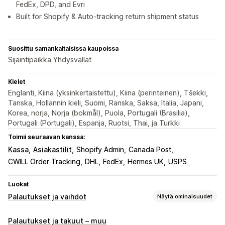
FedEx, DPD, and Evri
Built for Shopify & Auto-tracking return shipment status
Suosittu samankaltaisissa kaupoissa
Sijaintipaikka Yhdysvallat
Kielet
Englanti, Kiina (yksinkertaistettu), Kiina (perinteinen), Tšekki,
Tanska, Hollannin kieli, Suomi, Ranska, Saksa, Italia, Japani,
Korea, norja, Norja (bokmål), Puola, Portugali (Brasilia),
Portugali (Portugali), Espanja, Ruotsi, Thai, ja Turkki
Toimii seuraavan kanssa:
Kassa
Asiakastilit
Shopify Admin
Canada Post
CWILL Order Tracking
DHL
FedEx
Hermes UK
USPS
Luokat
Palautukset ja vaihdot
Näytä ominaisuudet
Palautusvaihtoehdot
Palautukset ja takuut – muu