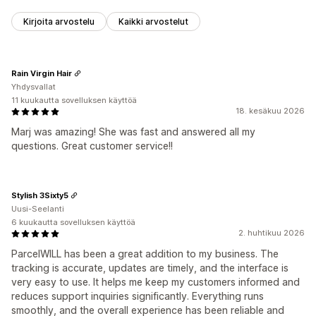
Kirjoita arvostelu
Kaikki arvostelut
Rain Virgin Hair
Yhdysvallat
11 kuukautta sovelluksen käyttöä
18. kesäkuu 2026
Marj was amazing! She was fast and answered all my
questions. Great customer service!!
Stylish 3Sixty5
Uusi-Seelanti
6 kuukautta sovelluksen käyttöä
2. huhtikuu 2026
ParcelWILL has been a great addition to my business. The
tracking is accurate, updates are timely, and the interface is
very easy to use. It helps me keep my customers informed and
reduces support inquiries significantly. Everything runs
smoothly, and the overall experience has been reliable and