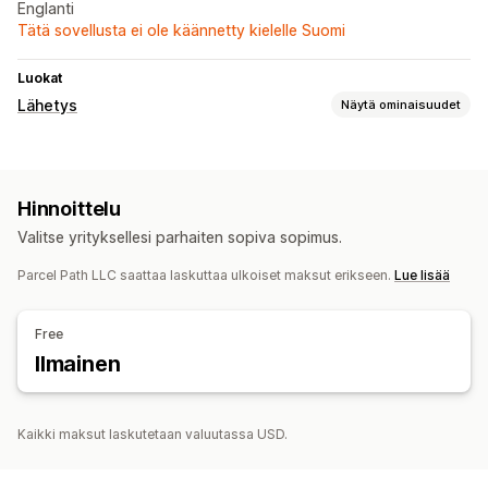
Englanti
Tätä sovellusta ei ole käännetty kielelle Suomi
Luokat
Lähetys
Näytä ominaisuudet
Tarrat ja pakkaukset
Tarrojen luominen
Joukkotulostus
Osoitteen vahvistus
Hinnoittelu
Pakkausluettelot
Tulliasiakirjat
Palautustarrat
Valitse yrityksellesi parhaiten sopiva sopimus.
Toimitusvakuutus
Tilausten synkronointi
Kuljetuspalvelun valinta
Toimitushinnat
Parcel Path LLC saattaa laskuttaa ulkoiset maksut erikseen.
Lue lisää
Lähetysten hallinnointi
Free
Tilausten synkronointi
Reaaliaikainen seuranta
Ilmainen
Sähköposti-ilmoitukset
Tilauspäivitykset
Toimitusten analytiikka
Kaikki maksut laskutetaan valuutassa USD.