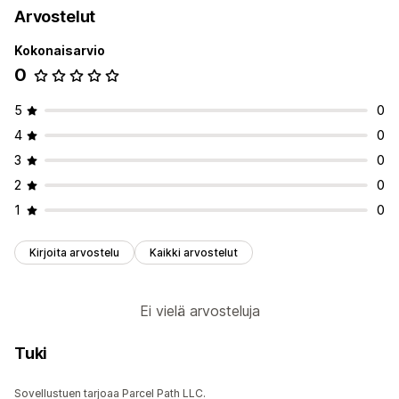
Arvostelut
Kokonaisarvio
0
5
0
4
0
3
0
2
0
1
0
Kirjoita arvostelu
Kaikki arvostelut
Ei vielä arvosteluja
Tuki
Sovellustuen tarjoaa Parcel Path LLC.