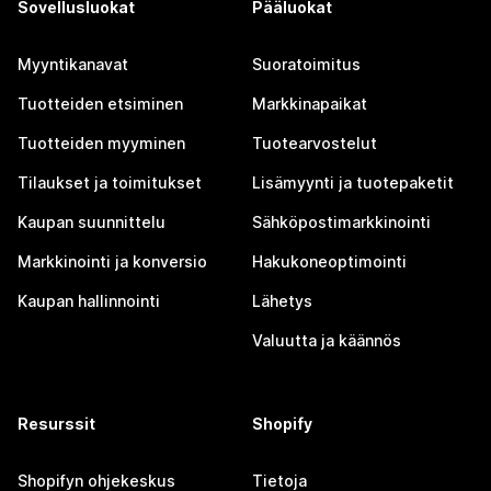
Sovellusluokat
Pääluokat
Myyntikanavat
Suoratoimitus
Tuotteiden etsiminen
Markkinapaikat
Tuotteiden myyminen
Tuotearvostelut
Tilaukset ja toimitukset
Lisämyynti ja tuotepaketit
Kaupan suunnittelu
Sähköpostimarkkinointi
Markkinointi ja konversio
Hakukoneoptimointi
Kaupan hallinnointi
Lähetys
Valuutta ja käännös
Resurssit
Shopify
Shopifyn ohjekeskus
Tietoja