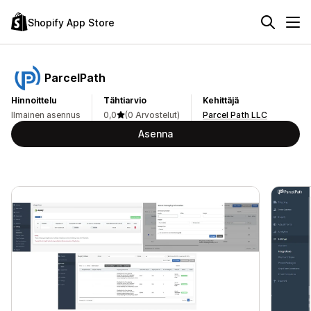
Shopify App Store
ParcelPath
Hinnoittelu
Tähtiarvio
Kehittäjä
Ilmainen asennus
0,0
(0 Arvostelut)
Parcel Path LLC
Asenna