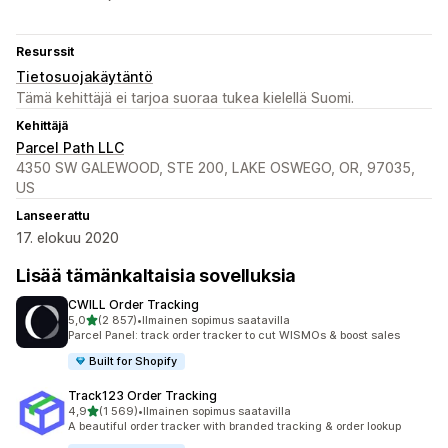
Resurssit
Tietosuojakäytäntö
Tämä kehittäjä ei tarjoa suoraa tukea kielellä Suomi.
Kehittäjä
Parcel Path LLC
4350 SW GALEWOOD, STE 200, LAKE OSWEGO, OR, 97035,
US
Lanseerattu
17. elokuu 2020
Lisää tämänkaltaisia sovelluksia
CWILL Order Tracking
/ 5 tähteä
5,0
(2 857)
•
Ilmainen sopimus saatavilla
2857 arvostelua yhteensä
Parcel Panel: track order tracker to cut WISMOs & boost sales
Built for Shopify
Track123 Order Tracking
/ 5 tähteä
4,9
(1 569)
•
Ilmainen sopimus saatavilla
1569 arvostelua yhteensä
A beautiful order tracker with branded tracking & order lookup