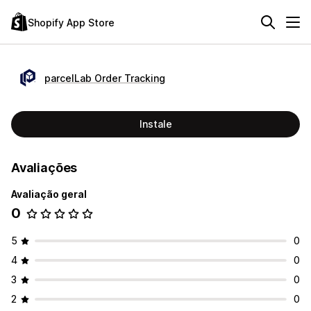
Shopify App Store
parcelLab Order Tracking
Instale
Avaliações
Avaliação geral
0
5
0
4
0
3
0
2
0