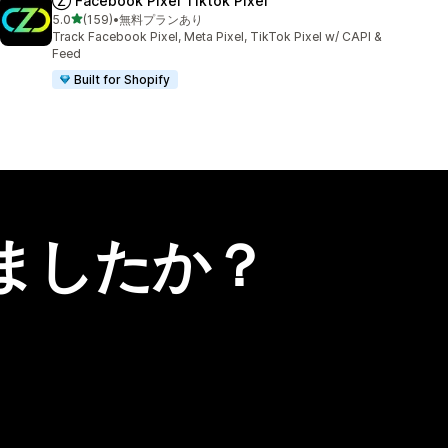
Ⓩ Facebook Pixel Tiktok Pixel
5つ星中
5.0
(159)
•
無料プランあり
合計レビュー数：159件
Track Facebook Pixel, Meta Pixel, TikTok Pixel w/ CAPI &
Feed
Built for Shopify
ましたか？