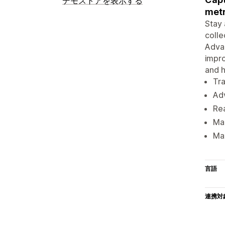
デモストアを表示する
metr
Stay 
colle
Advan
impro
and h
Tra
Adv
Rea
Man
Max
言語
連携対