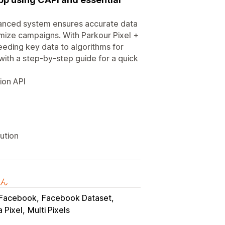
dvanced system ensures accurate data
imize campaigns. With Parkour Pixel +
eeding key data to algorithms for
with a step-by-step guide for a quick
ion API
ution
ん
Facebook
Facebook Dataset
 Pixel
Multi Pixels