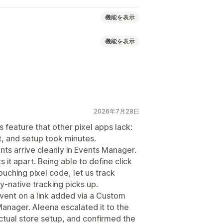
機能を表示
機能を表示
操作動向
リターゲティング
イベント追跡
ページ閲覧回数
2026年7月28日
指標
コンバージョントラッキング
追跡
 feature that other pixel apps lack:
t, and setup took minutes.
ts arrive cleanly in Events Manager.
it apart. Being able to define click
ouching pixel code, let us track
fy-native tracking picks up.
vent on a link added via a Custom
Manager. Aleena escalated it to the
ctual store setup, and confirmed the