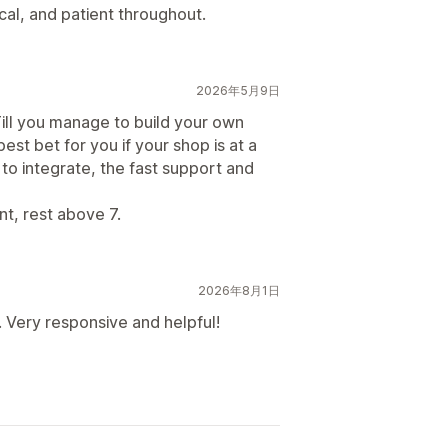
ical, and patient throughout.
2026年5月9日
 Till you manage to build your own
est bet for you if your shop is at a
s to integrate, the fast support and
nt, rest above 7.
2026年8月1日
. Very responsive and helpful!