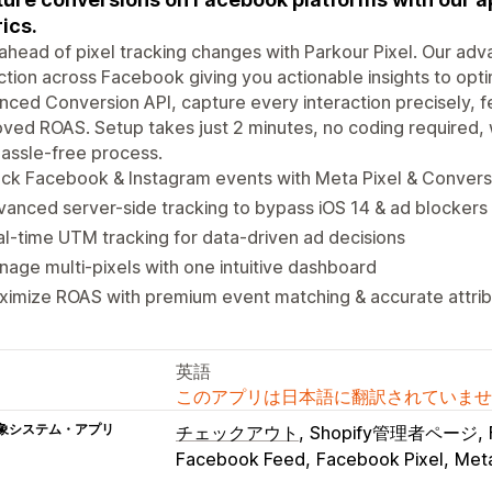
ics.
ahead of pixel tracking changes with Parkour Pixel. Our a
ction across Facebook giving you actionable insights to opt
ced Conversion API, capture every interaction precisely, f
ved ROAS. Setup takes just 2 minutes, no coding required, 
assle-free process.
ck Facebook & Instagram events with Meta Pixel & Convers
anced server-side tracking to bypass iOS 14 & ad blockers
l-time UTM tracking for data-driven ad decisions
age multi-pixels with one intuitive dashboard
imize ROAS with premium event matching & accurate attrib
英語
このアプリは日本語に翻訳されていませ
象システム・アプリ
チェックアウト
Shopify管理者ページ
Facebook Feed
Facebook Pixel
Meta