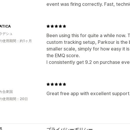
event was firing correctly. Fast, techn
ATICA
ラデシュ
Been using this for quite a while now.
の使用期間：約1ヶ月
custom tracking setup, Parkour is the b
smaller scale, simply for how easy it i
the EMQ score.
I consistently get 9.2 on purchase eve
カ合衆国
Great free app with excellent support
の使用期間：20日
ス
プライバシーポリシー