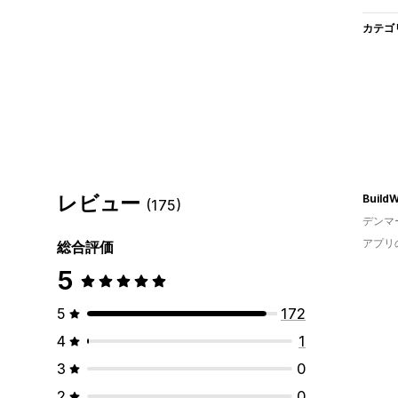
カテゴ
レビュー
BuildW
(175)
デンマ
アプリ
総合評価
5
5
172
4
1
3
0
2
0