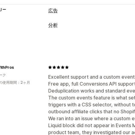
リー
広告
ターゲティング
分析
カスタムオーディエンス
イベント別
お客様の操作動向
キャンペーン管理
リアルタイム追跡
アクティビティ追跡
SNS
ウェブサイト
ピクセル管理
訪問者IP
パフォーマンス分析
マーケティングと販売
ithPros
パフォーマンス追跡
エンゲージメント
ーク
ROAS
購入の追跡
UTM追跡
ピクセル
Excellent support and a custom events
UTMアトリビューション
の使用期間：2ヶ月
Free app, full Conversions API suppor
ビジュアルとレポート
Deduplication works and standard even
分析ダッシュボード
GDPR準拠
The custom events feature is what sets 
triggers with a CSS selector, without t
outbound affiliate clicks that no Shopi
We ran into an issue where a custom e
Liquid block did not appear in Events 
product team, they investigated our a