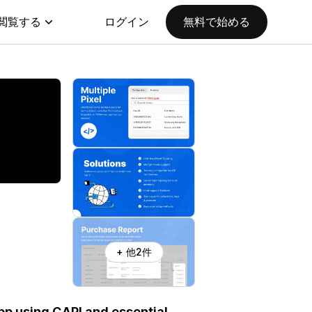
閲覧する
ログイン
無料で始める
+ 他2件
pp using CAPI and essential