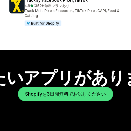
Trackify Facebook Pixel,TikTok
5つ星中
4.8
(352)
•
無料プランあり
合計レビュー数：352件
Track Meta Pixels Facebook, TikTok Pixel, CAPI, Feed &
Catalog
Built for Shopify
たいアプリがあり
Shopifyを3日間無料でお試しください