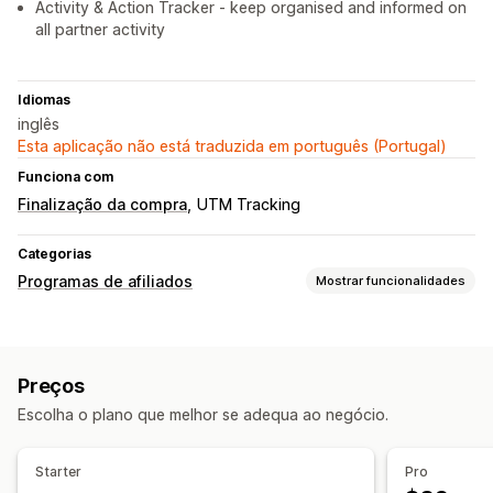
Activity & Action Tracker - keep organised and informed on
all partner activity
Idiomas
inglês
Esta aplicação não está traduzida em português (Portugal)
Funciona com
Finalização da compra
UTM Tracking
Categorias
Programas de afiliados
Mostrar funcionalidades
Opções de comissão
Rastreio
Comissão personalizada
Preços
Gestão de referências
Escolha o plano que melhor se adequa ao negócio.
Rastreio de resultados
Ligações de afiliados
Análise de dados
Rastreio de produtos
Starter
Pro