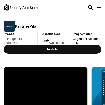
Shopify App Store
PartnerPilot
Preços
Classificação
Programador
Plano gratuito
(0
CognitionHub.com
0,0
disponível
Avaliações)
LTD
Instale