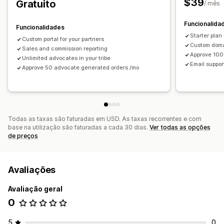
$39
Gratuito
Experiência de afiliado
/ mês
Criação de páginas
Portal da marca
Funcionalida
Funcionalidades
Domínio personalizado
Formulários personalizados
Starter plan
Custom portal for your partners
Imagem corporativa personalizada
Custom doma
Sales and commission reporting
Approve 100
Unlimited advocates in your tribe
Pagamentos
Email suppo
Approve 50 advocate generated orders /mo
Pagamentos com cartões de oferta
Todas as taxas são faturadas em USD. As taxas recorrentes e com
base na utilização são faturadas a cada 30 dias.
Ver todas as opções
de preços
Avaliações
Avaliação geral
0
5
0