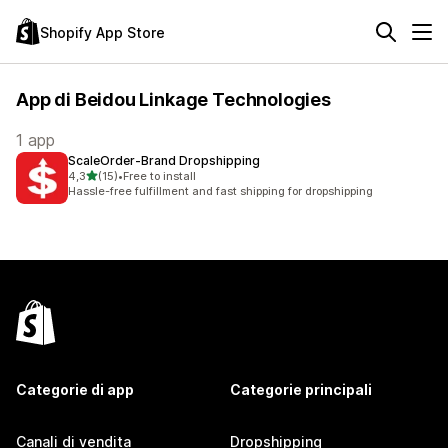
Shopify App Store
App di Beidou Linkage Technologies
1 app
ScaleOrder‑Brand Dropshipping
stelle su 5
4,3
(15)
•
Free to install
15 recensioni totali
Hassle-free fulfillment and fast shipping for dropshipping
Categorie di app
Categorie principali
Canali di vendita
Dropshipping