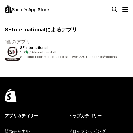
Shopify App Store
SF Internationalによるアプリ
1個のアプリ
SF International
5つ星中
1.0
(2)
•
Free to install
合計レビュー数：2件
Shipping Ecommerce Parcels to over 220+ countries/regions
アプリカテゴリー
トップカテゴリー
販売チャネル
ドロップシッピング