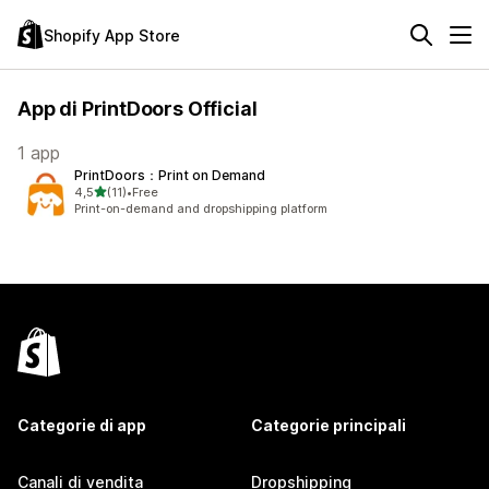
Shopify App Store
App di PrintDoors Official
1 app
PrintDoors：Print on Demand
stelle su 5
4,5
(11)
•
Free
11 recensioni totali
Print-on-demand and dropshipping platform
Categorie di app
Categorie principali
Canali di vendita
Dropshipping