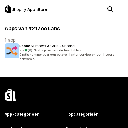
Shopify App Store
Apps van #21Zoo Labs
1 app
Phone Numbers & Calls ‑ SBoard
van 5 sterren
2,5
(9)
•
Gratis proefperiode beschikbaar
9 recensies in totaal
Gratis nummer voor een betere klantenservice en een hogere
conversie
App-categorieën
Topcategorieën