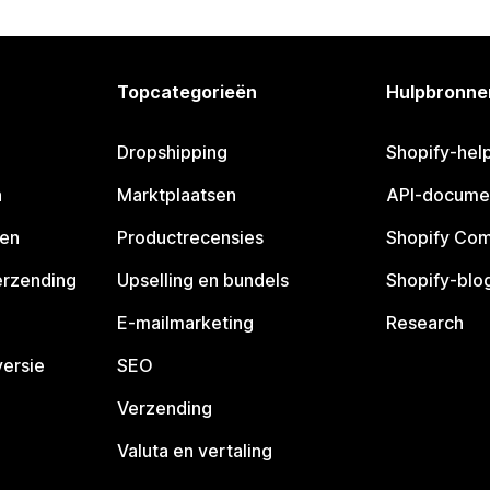
Topcategorieën
Hulpbronne
Dropshipping
Shopify-hel
n
Marktplaatsen
API-docume
pen
Productrecensies
Shopify Co
erzending
Upselling en bundels
Shopify-blo
E-mailmarketing
Research
ersie
SEO
Verzending
Valuta en vertaling