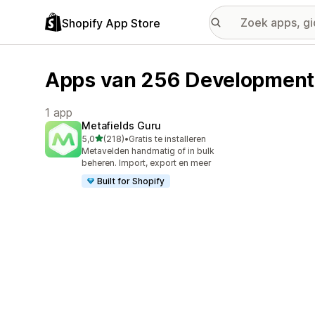
Shopify App Store
Apps van 256 Development
1 app
Metafields Guru
van 5 sterren
5,0
(218)
•
Gratis te installeren
218 recensies in totaal
Metavelden handmatig of in bulk
beheren. Import, export en meer
Built for Shopify