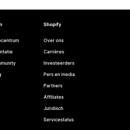
n
Shopify
pcentrum
Over ons
ntatie
Carrières
mmunity
Investeerders
g
Pers en media
Partners
Affiliates
Juridisch
Servicestatus