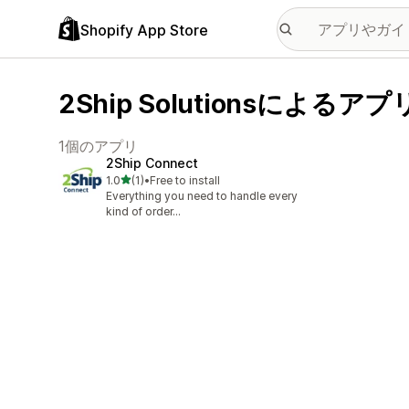
Shopify App Store
2Ship Solutionsによるアプ
1個のアプリ
2Ship Connect
5つ星中
1.0
(1)
•
Free to install
合計レビュー数：1件
Everything you need to handle every
kind of order...