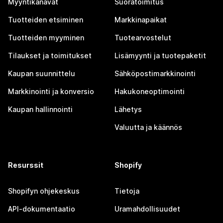
Myyntikanavat
Suoratoimitus
Tuotteiden etsiminen
Markkinapaikat
Tuotteiden myyminen
Tuotearvostelut
Tilaukset ja toimitukset
Lisämyynti ja tuotepaketit
Kaupan suunnittelu
Sähköpostimarkkinointi
Markkinointi ja konversio
Hakukoneoptimointi
Kaupan hallinnointi
Lähetys
Valuutta ja käännös
Resurssit
Shopify
Shopifyn ohjekeskus
Tietoja
API-dokumentaatio
Uramahdollisuudet