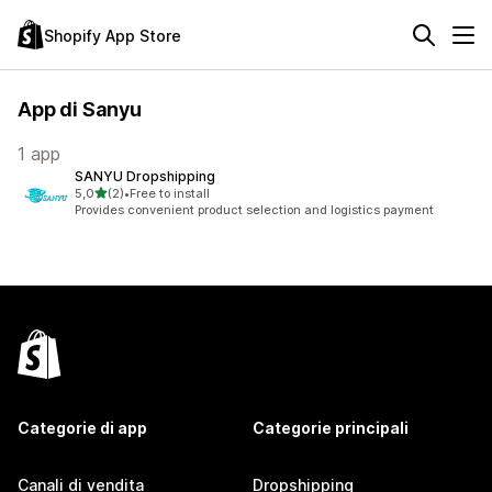
Shopify App Store
App di Sanyu
1 app
SANYU Dropshipping
stelle su 5
5,0
(2)
•
Free to install
2 recensioni totali
Provides convenient product selection and logistics payment
Categorie di app
Categorie principali
Canali di vendita
Dropshipping