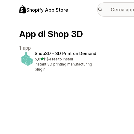
Shopify App Store
App di Shop 3D
1 app
Shop3D ‑ 3D Print on Demand
stelle su 5
5,0
(1)
•
Free to install
1 recensioni totali
Instant 3D printing manufacturing
plugin