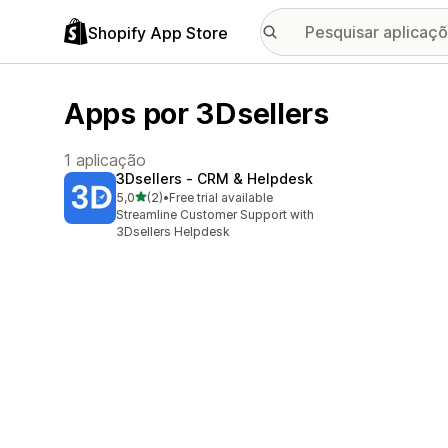
Shopify App Store
Apps por 3Dsellers
1 aplicação
3Dsellers ‑ CRM & Helpdesk
de 5 estrelas
5,0
(2)
•
Free trial available
2 total de avaliações
Streamline Customer Support with
3Dsellers Helpdesk