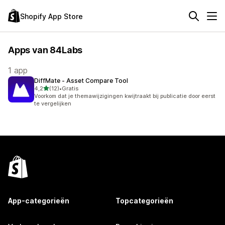
Shopify App Store
Apps van 84Labs
1 app
DiffMate ‑ Asset Compare Tool
van 5 sterren
4,2
(12)
•
Gratis
12 recensies in totaal
Voorkom dat je themawijzigingen kwijtraakt bij publicatie door eerst
te vergelijken
App-categorieën
Topcategorieën