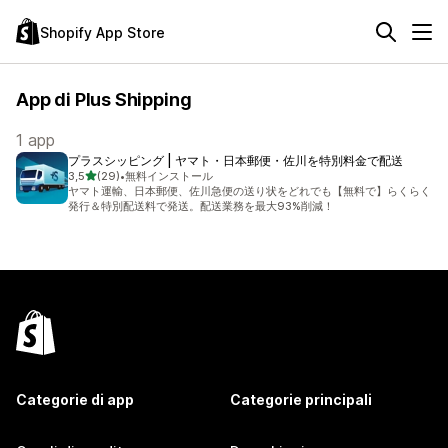
Shopify App Store
App di Plus Shipping
1 app
プラスシッピング | ヤマト・日本郵便・佐川を特別料金で配送
stelle su 5
3,5
(29)
•
無料インストール
29 recensioni totali
ヤマト運輸、日本郵便、佐川急便の送り状をどれでも【無料で】らくらく
発行＆特別配送料で発送。配送業務を最大93%削減！
Categorie di app
Categorie principali