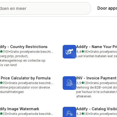
Door apps
dify ‑ Country Restrictions
Addify ‑ Name Your Pr
van 5 sterren
van 5 sterren
(10)
•
Gratis proefperiode beschikbaar
4,4
(6)
•
recensies in totaal
6 recensies in totaal
berg prijs, product,
Laat klanten betalen wat ze
kelwagenknop en collectie op
is van land
 Price Calculator by Formula
INV ‑ Invoice Paymen
van 5 sterren
van 5 sterren
(5)
•
Gratis proefperiode beschikbaar
3,5
(3)
•
ecensies in totaal
3 recensies in totaal
ltime prijscalculator voor diverse
Verhoog de B2B-omzet doo
ductafmetingen
per factuur in te schakelen 
afrekenen.
dify Image Watermark
Addify ‑ Catalog Visibi
van 5 sterren
van 5 sterren
(3)
•
Gratis proefperiode beschikbaar
4,3
(4)
•
ecensies in totaal
4 recensies in totaal