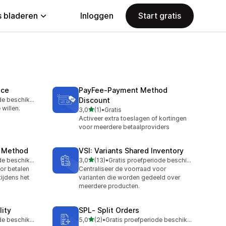
 bladeren
Inloggen
Start gratis
ice
PayFee‑Payment Method
Gratis proefperiode beschikbaar
Discount
 willen.
van 5 sterren
3,0
(1)
•
Gratis
1 recensies in totaal
Activeer extra toeslagen of kortingen
voor meerdere betaalproviders
t Method
VSI: Variants Shared Inventory
van 5 sterren
Gratis proefperiode beschikbaar
3,0
(13)
•
Gratis proefperiode beschikbaar
13 recensies in totaal
r betalen
Centraliseer de voorraad voor
tijdens het
varianten die worden gedeeld over
meerdere producten.
lity
SPL‑ Split Orders
van 5 sterren
Gratis proefperiode beschikbaar
5,0
(2)
•
Gratis proefperiode beschikbaar
2 recensies in totaal