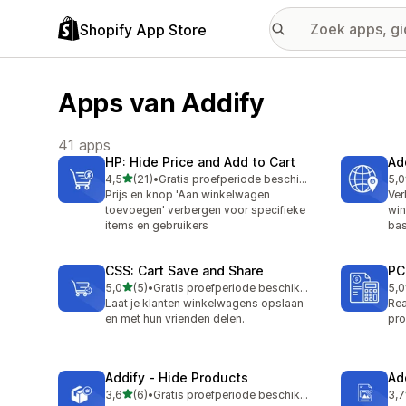
Shopify App Store
Apps van Addify
41 apps
HP: Hide Price and Add to Cart
Ad
van 5 sterren
4,5
(21)
•
Gratis proefperiode beschikbaar
5,0
21 recensies in totaal
10 
Prijs en knop 'Aan winkelwagen
Ver
toevoegen' verbergen voor specifieke
win
items en gebruikers
bas
CSS: Cart Save and Share
PC
van 5 sterren
5,0
(5)
•
Gratis proefperiode beschikbaar
5,0
5 recensies in totaal
5 r
Laat je klanten winkelwagens opslaan
Rea
en met hun vrienden delen.
pro
Addify ‑ Hide Products
Ad
van 5 sterren
3,6
(6)
•
Gratis proefperiode beschikbaar
3,7
6 recensies in totaal
3 r