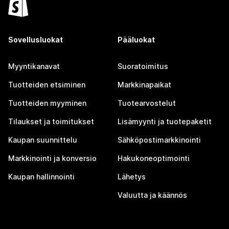
Sovellusluokat
Pääluokat
Myyntikanavat
Suoratoimitus
Tuotteiden etsiminen
Markkinapaikat
Tuotteiden myyminen
Tuotearvostelut
Tilaukset ja toimitukset
Lisämyynti ja tuotepaketit
Kaupan suunnittelu
Sähköpostimarkkinointi
Markkinointi ja konversio
Hakukoneoptimointi
Kaupan hallinnointi
Lähetys
Valuutta ja käännös