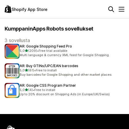
Shopify App Store
KumppaninApps Robots sovellukset
3 sovellusta
AR: Google Shopping Feed Pro
/ 5 tähteä
5,0
(209)
•
Free trial available
209 arvostelua yhteensä
Multi language & currency XML feed for Google Shopping.
AR: Buy GTINs/UPC/EAN barcodes
/ 5 tähteä
5,0
(61)
•
Free to install
61 arvostelua yhteensä
Buy barcodes for Google Shopping and other market places
AR: Google CSS Program Partner
/ 5 tähteä
5,0
(4)
•
Free to install
4 arvostelua yhteensä
Up to 20% discount on Shopping Ads (in Europe/UK/Swiss)