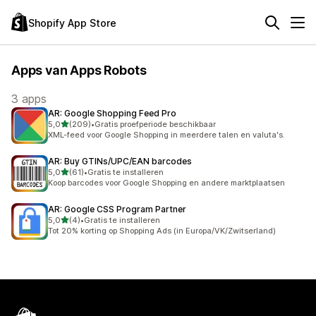
Shopify App Store
Apps van Apps Robots
3 apps
AR: Google Shopping Feed Pro
van 5 sterren
5,0
(209)
•
Gratis proefperiode beschikbaar
209 recensies in totaal
XML-feed voor Google Shopping in meerdere talen en valuta's.
AR: Buy GTINs/UPC/EAN barcodes
van 5 sterren
5,0
(61)
•
Gratis te installeren
61 recensies in totaal
Koop barcodes voor Google Shopping en andere marktplaatsen
AR: Google CSS Program Partner
van 5 sterren
5,0
(4)
•
Gratis te installeren
4 recensies in totaal
Tot 20% korting op Shopping Ads (in Europa/VK/Zwitserland)