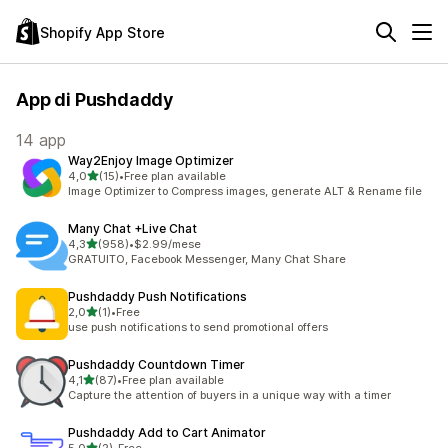
Shopify App Store
App di Pushdaddy
14 app
Way2Enjoy Image Optimizer
stelle su 5
4,0
(15)
•
Free plan available
15 recensioni totali
Image Optimizer to Compress images, generate ALT & Rename file
Many Chat +Live Chat
stelle su 5
4,3
(958)
•
$2.99/mese
958 recensioni totali
GRATUITO, Facebook Messenger, Many Chat Share
Pushdaddy Push Notifications
stelle su 5
2,0
(1)
•
Free
1 recensioni totali
use push notifications to send promotional offers
Pushdaddy Countdown Timer
stelle su 5
4,1
(87)
•
Free plan available
87 recensioni totali
Capture the attention of buyers in a unique way with a timer
Pushdaddy Add to Cart Animator
stelle su 5