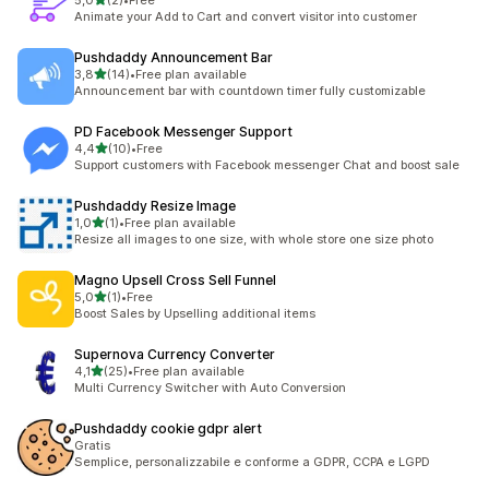
5,0
(2)
•
Free
2 recensioni totali
Animate your Add to Cart and convert visitor into customer
Pushdaddy Announcement Bar
stelle su 5
3,8
(14)
•
Free plan available
14 recensioni totali
Announcement bar with countdown timer fully customizable
PD Facebook Messenger Support
stelle su 5
4,4
(10)
•
Free
10 recensioni totali
Support customers with Facebook messenger Chat and boost sale
Pushdaddy Resize Image
stelle su 5
1,0
(1)
•
Free plan available
1 recensioni totali
Resize all images to one size, with whole store one size photo
Magno Upsell Cross Sell Funnel
stelle su 5
5,0
(1)
•
Free
1 recensioni totali
Boost Sales by Upselling additional items
Supernova Currency Converter
stelle su 5
4,1
(25)
•
Free plan available
25 recensioni totali
Multi Currency Switcher with Auto Conversion
Pushdaddy cookie gdpr alert
Gratis
Semplice, personalizzabile e conforme a GDPR, CCPA e LGPD