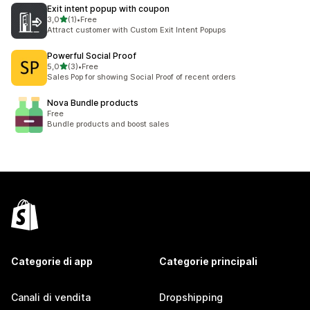
Exit intent popup with coupon
stelle su 5
3,0
(1)
•
Free
1 recensioni totali
Attract customer with Custom Exit Intent Popups
Powerful Social Proof
stelle su 5
5,0
(3)
•
Free
3 recensioni totali
Sales Pop for showing Social Proof of recent orders
Nova Bundle products
Free
Bundle products and boost sales
Categorie di app
Categorie principali
Canali di vendita
Dropshipping