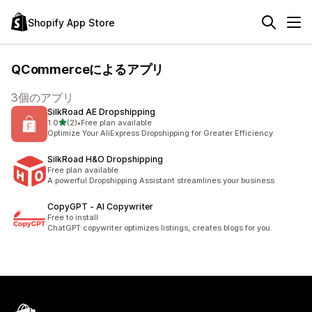
Shopify App Store
QCommerceによるアプリ
3個のアプリ
SilkRoad AE Dropshipping
5つ星中
1.0
(2)
•
Free plan available
合計レビュー数：2件
Optimize Your AliExpress Dropshipping for Greater Efficiency
SilkRoad H&O Dropshipping
Free plan available
A powerful Dropshipping Assistant streamlines your business
CopyGPT ‑ AI Copywriter
Free to install
ChatGPT copywriter optimizes listings, creates blogs for you.