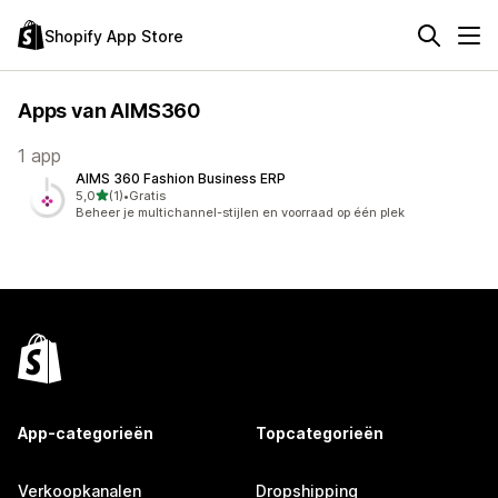
Shopify App Store
Apps van AIMS360
1 app
AIMS 360 Fashion Business ERP
van 5 sterren
5,0
(1)
•
Gratis
1 recensies in totaal
Beheer je multichannel-stijlen en voorraad op één plek
App-categorieën
Topcategorieën
Verkoopkanalen
Dropshipping